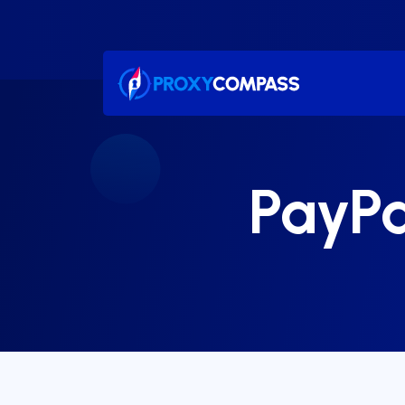
콘
텐
츠
로
건
너
뛰
기
Pay