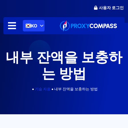
콘
사용자 로그인
텐
츠
로
KO
건
너
뛰
기
내부 잔액을 보충하
는 방법
.
•
기술 자료
•
내부 잔액을 보충하는 방법