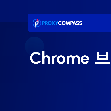
콘
텐
츠
로
건
너
뛰
기
Chrome