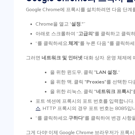
Google Chrome에 프록시를 설치하려면 다음 단계
Chrome을 열고 '
설정
."”
아래로 스크롤하여 “
고급의
"를 클릭하고 클릭하
“를 클릭하세요.
체계
"를 누른 다음 "를 클릭하세
그러면
네트워크 및 인터넷
대화 상자. 운영 체제에
을 위한
윈도우
, 클릭 "
LAN 설정.
“
을 위한
맥
, 클릭 "
Proxies
"를 선택한 다
을 위한
리눅스
, 클릭 "
네트워크 프록시
"
포트 섹션에 프록시의 포트 번호를 입력합니다.
스
, HTTP 프록시의 경우 포트 번호는 8085입
“를 클릭하세요.
구하다
"를 클릭하여 변경 사항
그게 다야! 이제 Google Chrome 브라우저가 