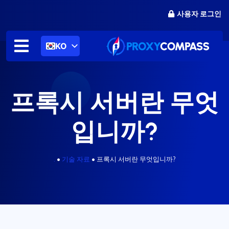
콘
사용자 로그인
텐
츠
로
KO
건
너
뛰
기
프록시 서버란 무엇
입니까?
.
•
기술 자료
•
프록시 서버란 무엇입니까?