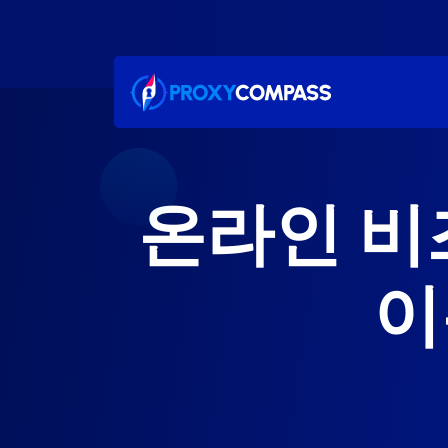
콘
텐
츠
로
건
너
뛰
기
온라인 비
이