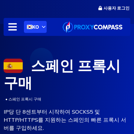
콘
사용자 로그인
텐
츠
로
KO
건
너
뛰
기
스페인 프록시
구매
.
•
스페인 프록시 구매
IP당 단 8센트부터 시작하여 SOCKS5 및
HTTP/HTTPS를 지원하는 스페인의 빠른 프록시 서
버를 구입하세요.