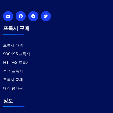
동 시간은 경이롭습니다. 그들은 최근에 서버 위치를
확장했는데 이는 내 요구에 매우 적합합니다. 기술
지원은 항상 신속하게 응답합니다.
프록시 구매
프록시 가격
에단 리드
SOCKS5 프록시
HTTP/S 프록시
최고 수준의 프록시 제공업체 경험
정적 프록시
프록시 교체
의심할 여지 없이 제가 만난 최고의 프록시 서비스입
니다. 경쟁력 있는 가격과 뛰어난 서비스가 결합되어
대리 평가판
차별화됩니다. 프록시는 안정적이며 지원팀이 항상
즉각적인 지원을 제공합니다. 다른 기능과 함께 특정
정보
서브넷이나 국가를 선택하거나 제외할 수 있는 유연
성이 특히 주목할 만합니다.