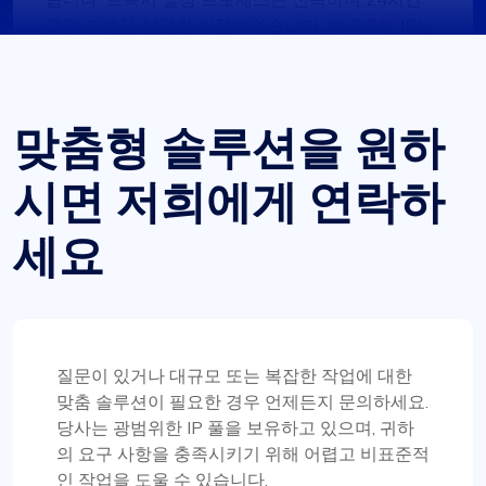
고객 지원은 상당한 이점이었습니다. 제공되는 IP는
속도나 제한과 관련된 문제 없이 신뢰할 수 있습니
다. 또한 사용 가능한 국가 및 서브넷의 범위가 매우
인상적입니다. 프록시 서비스가 필요한 사람에게는
확실히 가치 있는 옵션입니다.
맞춤형 솔루션을 원하
시면 저희에게 연락하
세요
잭슨 앤더슨
환상적인 경험!
질문이 있거나 대규모 또는 복잡한 작업에 대한
맞춤 솔루션이 필요한 경우 언제든지 문의하세요.
솔직히 저는 꽤 오랫동안 괜찮은 프록시를 찾아 헤매
당사는 광범위한 IP 풀을 보유하고 있으며, 귀하
었습니다. 내 친구가 Proxycompass를 사용해 보라
의 요구 사항을 충족시키기 위해 어렵고 비표준적
고 제안했고, 나는 그들의 고객 서비스에 깜짝 놀랐
인 작업을 도울 수 있습니다.