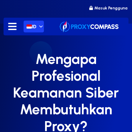
Lewati
Masuk Pengguna
ke
konten
ID
Mengapa
Profesional
Keamanan Siber
Membutuhkan
Proxy?