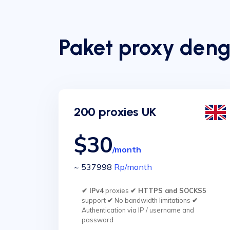
Paket proxy den
200 proxies UK
$30
/month
~ 537998
Rp
/month
✔ IPv4
proxies
✔ HTTPS and SOCKS5
support
✔
No bandwidth limitations
✔
Authentication via IP / username and
password