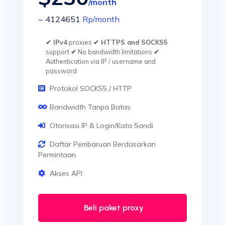
/month
~ 4124651
Rp
/month
✔ IPv4
proxies
✔ HTTPS and SOCKS5
support
✔
No bandwidth limitations
✔
Authentication via IP / username and
password
Protokol SOCKS5 / HTTP
Bandwidth Tanpa Batas
Otorisasi IP & Login/Kata Sandi
Daftar Pembaruan Berdasarkan
Permintaan
Akses API
Beli paket proxy