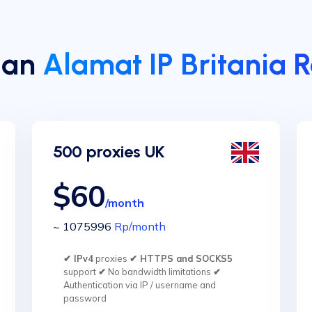
gan
Alamat IP Britania 
500 proxies UK
$60
/month
~ 1075996
Rp
/month
✔ IPv4
proxies
✔ HTTPS and SOCKS5
support
✔
No bandwidth limitations
✔
Authentication via IP / username and
password