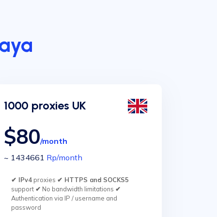
Raya
1000 proxies UK
$80
/month
~ 1434661
Rp
/month
✔ IPv4
proxies
✔ HTTPS and SOCKS5
support
✔
No bandwidth limitations
✔
Authentication via IP / username and
password