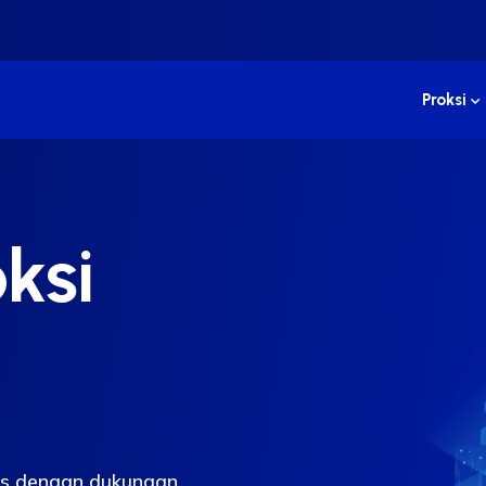
Proksi
oksi
ris dengan dukungan