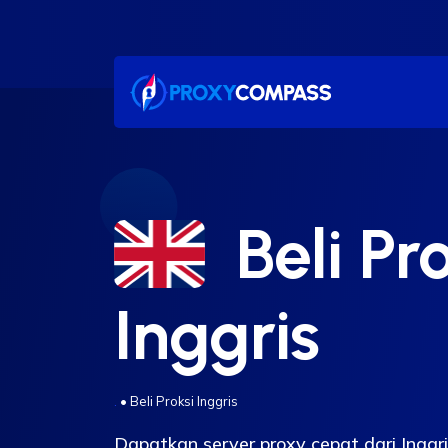
Lewati
ke
konten
Beli Pr
Inggris
.
•
Beli Proksi Inggris
Dapatkan server proxy cepat dari Ingg