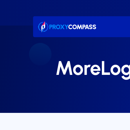
콘
텐
츠
로
건
너
뛰
기
MoreL