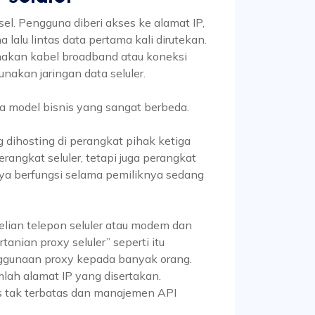
sel. Pengguna diberi akses ke alamat IP,
lalu lintas data pertama kali dirutekan.
nakan kabel broadband atau koneksi
nakan jaringan data seluler.
ua model bisnis yang sangat berbeda.
g dihosting di perangkat pihak ketiga
rangkat seluler, tetapi juga perangkat
nya berfungsi selama pemiliknya sedang
elian telepon seluler atau modem dan
rtanian proxy seluler” seperti itu
gunaan proxy kepada banyak orang.
lah alamat IP yang disertakan.
tas tak terbatas dan manajemen API