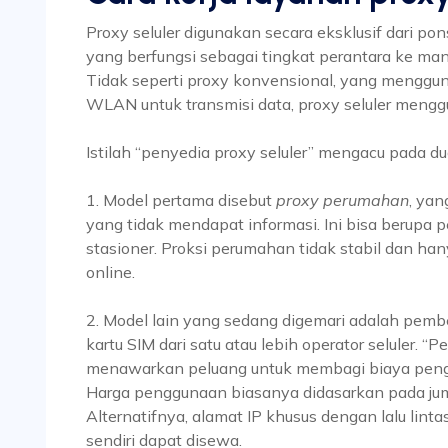
Proxy seluler digunakan secara eksklusif dari pon
yang berfungsi sebagai tingkat perantara ke mana 
Tidak seperti proxy konvensional, yang menggu
WLAN untuk transmisi data, proxy seluler menggu
Istilah “penyedia proxy seluler” mengacu pada d
1. Model pertama disebut
proxy perumahan
, yan
yang tidak mendapat informasi. Ini bisa berupa pe
stasioner. Proksi perumahan tidak stabil dan ha
online.
2. Model lain yang sedang digemari adalah pemb
kartu SIM dari satu atau lebih operator seluler. “Pe
menawarkan peluang untuk membagi biaya peng
Harga penggunaan biasanya didasarkan pada jum
Alternatifnya, alamat IP khusus dengan lalu lin
sendiri dapat disewa.