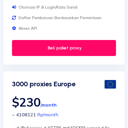
Otorisasi IP & Login/Kata Sandi
Daftar Pembaruan Berdasarkan Permintaan
Akses API
Beli paket proxy
3000 proxies Europe
$230
/month
~ 4108121
Rp
/month
✔ IPv4
proxies
✔ HTTPS and SOCKS5
support
✔
No