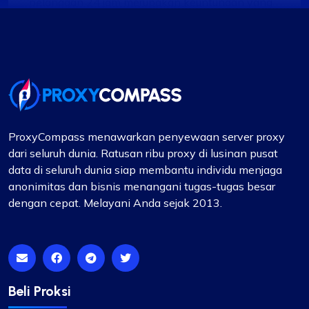
pelanggan 24 jam merupakan keuntungan yang
signifikan. IP yang diberikan dapat diandalkan,
tanpa masalah terkait kecepatan atau batasan.
Selain itu, jangkauan negara dan subnet yang
tersedia cukup mengesankan. Ini jelas
merupakan pilihan yang bermanfaat bagi siapa
pun yang membutuhkan layanan proxy.
ProxyCompass menawarkan penyewaan server proxy
dari seluruh dunia. Ratusan ribu proxy di lusinan pusat
data di seluruh dunia siap membantu individu menjaga
anonimitas dan bisnis menangani tugas-tugas besar
Isabella McClellan
dengan cepat. Melayani Anda sejak 2013.
Tidak buruk
Awalnya ragu untuk beralih ke ProxyCompass,
Beli Proksi
saya terkejut dengan kelancaran layanan dan