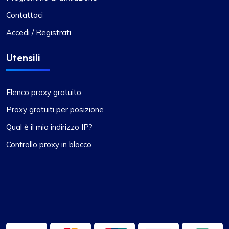
Contattaci
Matteo Toland
Accedi / Registrati
Utensili
Sto usando proxycompass per...
Utilizzo proxycompass da circa 7-8 mesi. Nel
Elenco proxy gratuito
complesso, la mia esperienza con loro è stata
Proxy gratuiti per posizione
ampiamente positiva. Sebbene ci siano stati
alcuni casi in cui alcuni proxy non hanno
Qual è il mio indirizzo IP?
funzionato, il che è stato frustrante, i problemi
Controllo proxy in blocco
sono stati adeguatamente risolti e compensati e
tali incidenti sono rari.
Durante questi periodi, ho contattato il loro team
di supporto e sono rimasto colpito dalla loro
professionalità. Vorrei dare un riconoscimento
speciale ad Alex per le sue risposte tempestive e
la capacità di trovare rapidamente soluzioni a