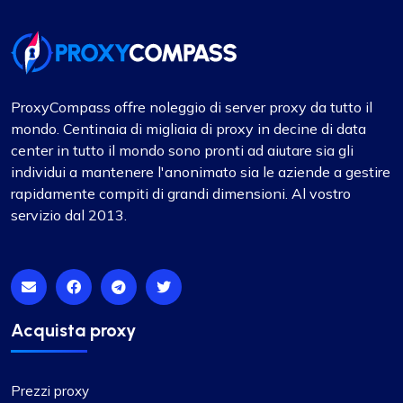
Servizio eccezionale con prezzi competitivi
A mio avviso, Proxycompass.com si distingue
come il miglior fornitore di proxy, offrendo un
ProxyCompass offre noleggio di server proxy da tutto il
ottimo servizio a prezzi convenienti. I loro proxy
mondo. Centinaia di migliaia di proxy in decine di data
sono altamente affidabili e affidabili, integrati da
center in tutto il mondo sono pronti ad aiutare sia gli
prezzi equi. L'interfaccia utente è pulita, semplice
individui a mantenere l'anonimato sia le aziende a gestire
ed efficiente e fornisce piani tariffari flessibili che
rapidamente compiti di grandi dimensioni. Al vostro
possono essere facilmente modificati. La
servizio dal 2013.
comodità di pagare o ricevere rimborsi
automaticamente per eventuali differenze di
prezzo quando i piani cambiano è una
caratteristica notevole.
Acquista proxy
Prezzi proxy