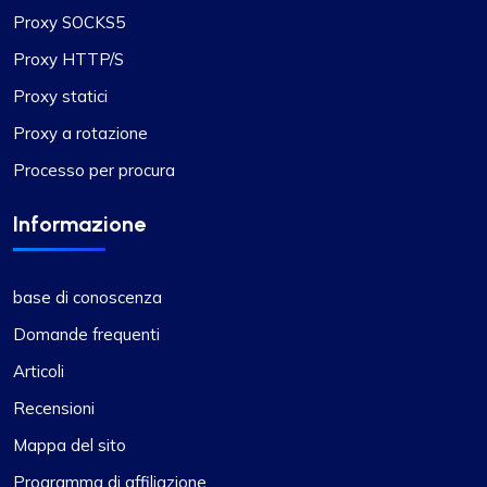
Proxy SOCKS5
Ethan Reed
Proxy HTTP/S
Proxy statici
Esperienza con provider proxy di alto
Proxy a rotazione
livello
Processo per procura
Indubbiamente il miglior servizio proxy che abbia
Informazione
mai incontrato. Il loro servizio eccezionale,
abbinato ai prezzi competitivi, li distingue. I proxy
sono stabili e il team di supporto è sempre a
base di conoscenza
disposizione per fornire assistenza immediata.
Particolarmente degna di nota è la flessibilità
Domande frequenti
nella selezione o esclusione di sottoreti o paesi
Articoli
specifici, insieme ad altre funzionalità.
Recensioni
Mappa del sito
Programma di affiliazione