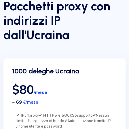
Pacchetti proxy con
indirizzi IP
dall'Ucraina
1000 deleghe Ucraina
$80
/mese
~ 69
€
/mese
✔ IPv4
proxy
✔ HTTPS e SOCKS5
supporto
✔
Nessun
limite di larghezza di banda
✔
Autenticazione tramite IP
/ nome utente e password