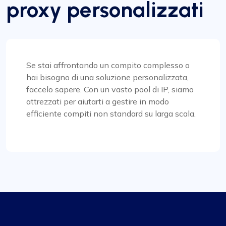
proxy personalizzati
aspettative. La velocità con cui operano i loro
proxy è degna di nota, consentendo una
navigazione online fluida ed efficiente. Spicca in
particolare l'ampia scelta di opzioni proxy
disponibili, adatte a una vasta gamma di
esigenze. Inoltre, i loro prezzi sono altamente
Se stai affrontando un compito complesso o
competitivi e offrono un eccellente rapporto
hai bisogno di una soluzione personalizzata,
qualità-prezzo per l’alta qualità fornita. Anche
faccelo sapere. Con un vasto pool di IP, siamo
l’assistenza clienti merita una menzione speciale:
attrezzati per aiutarti a gestire in modo
costantemente reattiva e immensamente utile.
efficiente compiti non standard su larga scala.
Per chiunque abbia bisogno di servizi proxy
superiori, ProxyCompass è sicuramente la scelta
migliore.
Lily Parker