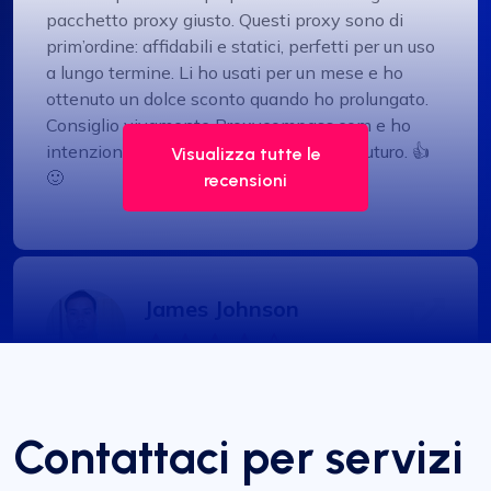
pacchetto proxy giusto. Questi proxy sono di
prim’ordine: affidabili e statici, perfetti per un uso
a lungo termine. Li ho usati per un mese e ho
ottenuto un dolce sconto quando ho prolungato.
Consiglio vivamente Proxycompass.com e ho
intenzione di restare con loro anche in futuro. 👍
Visualizza tutte le
🙂
recensioni
James Johnson
Uno dei migliori servizi proxy
Contattaci per servizi
La mia esperienza con i servizi di ProxyCompass
è stata straordinaria, superando tutte le mie