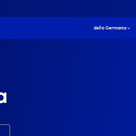
della Germania
a