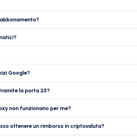
a abbonamento?
atici?
?
rvizi Google?
y tramite la porta 25?
roxy non funzionano per me?
sso ottenere un rimborso in criptovaluta?