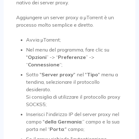
nativo dei server proxy.
Aggiungere un server proxy a µTorrent è un
processo molto semplice e diretto.
Avvia µTorrent;
Nel menu del programma, fare clic su
"
Opzioni
” -> “
Preferenze
” ->
“
Connessione
“;
Sotto "
Server proxy
" nel "
Tipo
" menu a
tendina, selezionare il protocollo
desiderato.
Si consiglia di utilizzare il protocollo proxy
SOCKS5;
Inserisci l'indirizzo IP del server proxy nel
campo "
della Germania
:” campo e la sua
porta nel “
Porta
:" campo;
Se il proxy richiede l'autenticazione