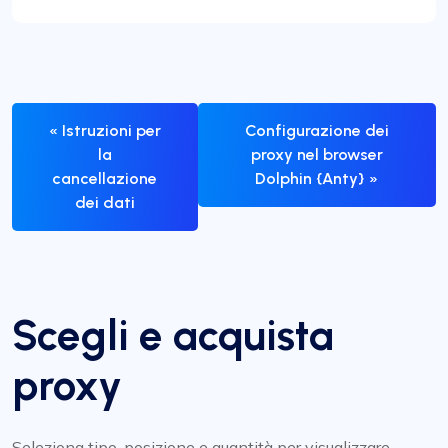
« Istruzioni per
Configurazione dei
la
proxy nel browser
cancellazione
Dolphin {Anty} »
dei dati
Scegli e acquista
proxy
Seleziona tipo, posizione e quantità per visualizzare