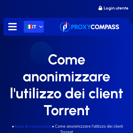
Salta
Login utente
al
contenuto
IT
Come
anonimizzare
l'utilizzo dei client
Torrent
.
•
base di conoscenza
•
Come anonimizzare l'utilizzo dei client
Torrent