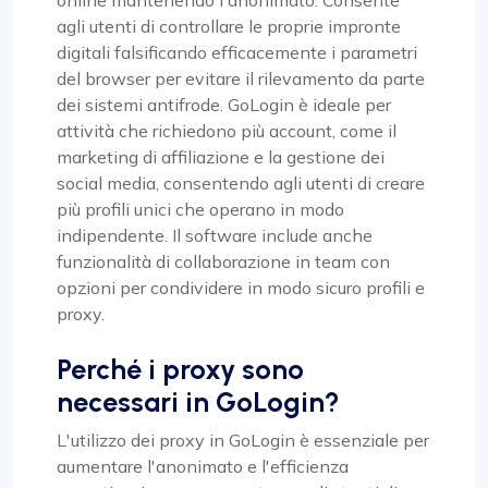
online mantenendo l'anonimato. Consente
agli utenti di controllare le proprie impronte
digitali falsificando efficacemente i parametri
del browser per evitare il rilevamento da parte
dei sistemi antifrode. GoLogin è ideale per
attività che richiedono più account, come il
marketing di affiliazione e la gestione dei
social media, consentendo agli utenti di creare
più profili unici che operano in modo
indipendente. Il software include anche
funzionalità di collaborazione in team con
opzioni per condividere in modo sicuro profili e
proxy.
Perché i proxy sono
necessari in GoLogin?
L'utilizzo dei proxy in GoLogin è essenziale per
aumentare l'anonimato e l'efficienza