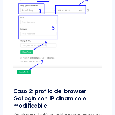
Caso 2: profilo del browser
GoLogin con IP dinamico e
modificabile
Per alcune attività, potrebbe essere necessario