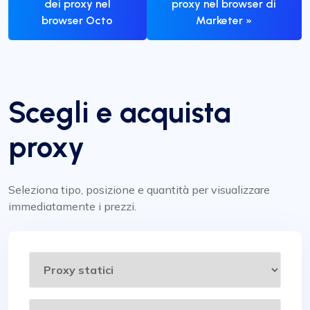
dei proxy nel
proxy nel browser di
browser Octo
Marketer »
Scegli e acquista
proxy
Seleziona tipo, posizione e quantità per visualizzare
immediatamente i prezzi.