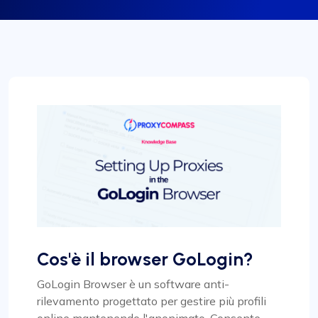
Cos'è il browser GoLogin?
GoLogin Browser è un software anti-
rilevamento progettato per gestire più profili