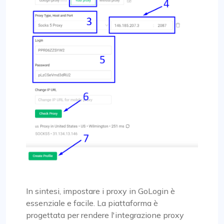
In sintesi, impostare i proxy in GoLogin è
essenziale e facile. La piattaforma è
progettata per rendere l'integrazione proxy