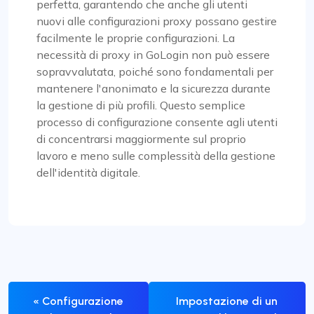
perfetta, garantendo che anche gli utenti
nuovi alle configurazioni proxy possano gestire
facilmente le proprie configurazioni. La
necessità di proxy in GoLogin non può essere
sopravvalutata, poiché sono fondamentali per
mantenere l'anonimato e la sicurezza durante
la gestione di più profili. Questo semplice
processo di configurazione consente agli utenti
di concentrarsi maggiormente sul proprio
lavoro e meno sulle complessità della gestione
dell'identità digitale.
« Configurazione
Impostazione di un