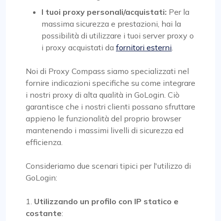
I tuoi proxy personali/acquistati:
Per la
massima sicurezza e prestazioni, hai la
possibilità di utilizzare i tuoi server proxy o
i proxy acquistati da
fornitori esterni
.
Noi di Proxy Compass siamo specializzati nel
fornire indicazioni specifiche su come integrare
i nostri proxy di alta qualità in GoLogin. Ciò
garantisce che i nostri clienti possano sfruttare
appieno le funzionalità del proprio browser
mantenendo i massimi livelli di sicurezza ed
efficienza.
Consideriamo due scenari tipici per l'utilizzo di
GoLogin:
1.
Utilizzando un profilo con IP statico e
costante
: