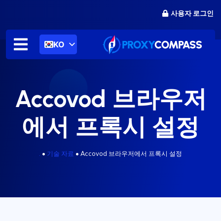
콘
사용자 로그인
텐
츠
로
KO
건
너
뛰
기
Accovod 브라우저
에서 프록시 설정
.
•
기술 자료
•
Accovod 브라우저에서 프록시 설정