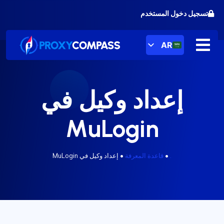
خطى
تسجيل دخول المستخدم
لى
لمحتوى
AR
إعداد وكيل في
MuLogin
.
•
قاعدة المعرفة
•
إعداد وكيل في MuLogin