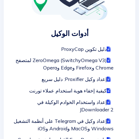
أدوات الوكيل
دليل تكوين ProxyCap
ZeroOmega (SwitchyOmega V3) لمتصفح
Chrome وFirefox وEdge وOpera
إعداد وكيل Proxifier: دليل سريع
كيفية إخفاء هوية استخدام عملاء تورنت
إعداد واستخدام الخوادم الوكيلة في
JDownloader 2
إعداد وكيل في Telegram على أنظمة التشغيل
Windows وMacOS وAndroid وiOS