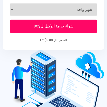
شراء حزمة الوكيل ل
$80
السعر لكل IP:
$0.08