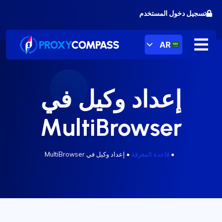
خطى
تسجيل دخول المستخدم
لى
لمحتوى
AR
إعداد وكيل في
MultiBrowser
.
•
قاعدة المعرفة
•
إعداد وكيل في MultiBrowser