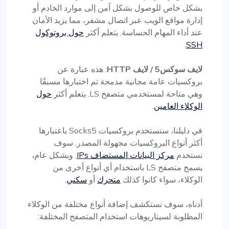
بشكل خاص للوصول بشكل آمن إلى موارد الخادم أو
إدارة مواقع الويب عبر اتصال مشفر، مما يزيد الأمان
عند أداء المهام الحساسة. يتعلم أكثر
حول بروتوكول
.
SSH
لايف سوكس5 / لايف HTTP
: هذه عبارة عن
بروكسيات عامة مجانية مدمجة تم اختبارها مسبقًا
وهي متاحة لمستخدمي متصفح LS. يتعلم أكثر
حول
الوكلاء العامين
.
في دليلنا، سنستخدم بروكسيات Socks5 باعتبارها
أكثر أنواع البروكسيات مجهولة المصدر. سوف
نستخدم
مركز البيانات المستضاف IPs
. وبشكل عام،
يسمح متصفح LS باستخدام أي أنواع أخرى من
الوكلاء، سواء كانوا كذلك
متحرك
أو
سكني
.
أدناه، سوف نستكشف إضافة أنواع مختلفة من الوكلاء
المطلوبة لسيناريوهات استخدام المتصفح المختلفة: