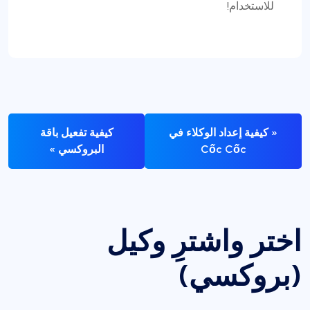
للاستخدام!
« كيفية إعداد الوكلاء في
كيفية تفعيل باقة
Cốc Cốc
البروكسي »
اختر واشترِ وكيل
(بروكسي)