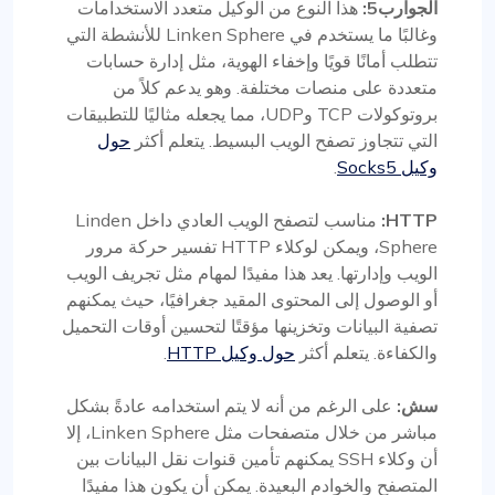
الجوارب5:
هذا النوع من الوكيل متعدد الاستخدامات
وغالبًا ما يستخدم في Linken Sphere للأنشطة التي
تتطلب أمانًا قويًا وإخفاء الهوية، مثل إدارة حسابات
متعددة على منصات مختلفة. وهو يدعم كلاً من
بروتوكولات TCP وUDP، مما يجعله مثاليًا للتطبيقات
التي تتجاوز تصفح الويب البسيط. يتعلم أكثر
حول
وكيل Socks5
.
HTTP:
مناسب لتصفح الويب العادي داخل Linden
Sphere، ويمكن لوكلاء HTTP تفسير حركة مرور
الويب وإدارتها. يعد هذا مفيدًا لمهام مثل تجريف الويب
أو الوصول إلى المحتوى المقيد جغرافيًا، حيث يمكنهم
تصفية البيانات وتخزينها مؤقتًا لتحسين أوقات التحميل
والكفاءة. يتعلم أكثر
حول وكيل HTTP
.
سش:
على الرغم من أنه لا يتم استخدامه عادةً بشكل
مباشر من خلال متصفحات مثل Linken Sphere، إلا
أن وكلاء SSH يمكنهم تأمين قنوات نقل البيانات بين
المتصفح والخوادم البعيدة. يمكن أن يكون هذا مفيدًا