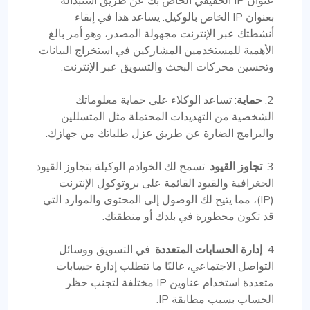
عنوان IP الحقيقي الخاص بك عن طريق استبداله
بعنوان IP الخاص بالوكيل. يساعد هذا في إبقاء
أنشطتك عبر الإنترنت مجهولة المصدر، وهو أمر بالغ
الأهمية للمستخدمين المشاركين في استخراج البيانات
وتحسين محركات البحث والتسويق عبر الإنترنت.
2.
حماية
: تساعد الوكلاء على حماية معلوماتك
الشخصية من التهديدات المحتملة مثل المتسللين
والبرامج الضارة عن طريق عزل طلباتك من جهازك.
3.
تجاوز القيود
: تسمح لك الخوادم الوكيلة بتجاوز القيود
الجغرافية والقيود القائمة على بروتوكول الإنترنت
(IP)، مما يتيح لك الوصول إلى المحتوى والموارد التي
قد تكون محظورة في بلدك أو منطقتك.
4.
إدارة الحسابات المتعددة
: في التسويق ووسائل
التواصل الاجتماعي، غالبًا ما تتطلب إدارة حسابات
متعددة استخدام عناوين IP مختلفة لتجنب حظر
الحساب بسبب مطابقة IP.