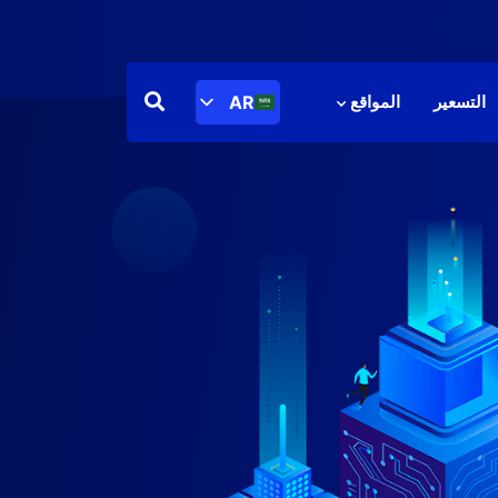
AR
التسعير
المواقع