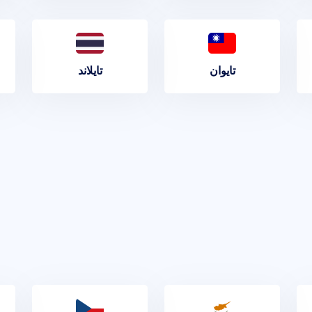
تايوان
تايلاند