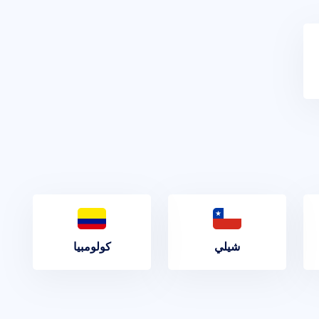
شيلي
كولومبيا