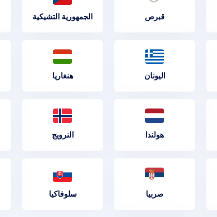
قبرص
الجمهورية التشيكية
اليونان
هنغاريا
هولندا
النرويج
صربيا
سلوفاكيا