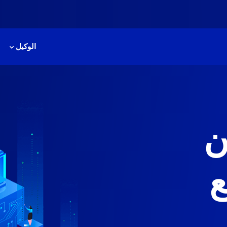
الوكيل
ن