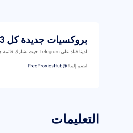
بروكسيات جديدة كل 3 ساعات على قناتنا على التليجرام!
لدينا قناة على Telegram حيث نشارك قائمة جديدة بأفضل 100 وكيل كل 3 ساعات. انضم إلينا لتبقى على اطلاع بأحدث الوكلاء المجانيين على مدار الساعة!
انضم إلينا!
@FreeProxiesHub
التعليمات