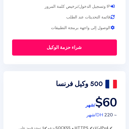
IP وتسجيل الدخول/ترخيص كلمة المرور
قائمة التحديثات عند الطلب
الوصول إلى واجهة برمجة التطبيقات
شراء حزمة الوكيل
500 وكيل فرنسا
$60
/شهر
~ 220
DH
/شهر
✔ IPv4
وكلاء
✔ HTTPS و SOCKS5
يدعم
✔
لا توجد قيود على