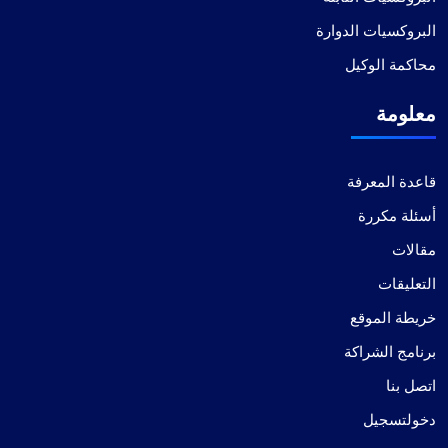
قيمة استثنائية في خدمات الوكيل
البروكسيات الدوارة
هذه بلا شك أفضل خدمة وكيل بالنسبة لسعرها. أتمنى أن
محاكمة الوكيل
تحافظ الشركة على معاييرها الحالية. لدي حزمتان من
الوكيل مع بوصلة الوكيل: واحدة للوكلاء الثابتين والأخرى
معلومة
للوكلاء الدوارين. حتى الآن، أنا راضٍ جدًا عن أدائهم.
قاعدة المعرفة
أسئلة مكررة
مقالات
بينتانج س.
التعليقات
خريطة الموقع
يعمل الوكلاء كما يفترض بهم. الامور جيدة
برنامج الشراكة
اتصل بنا
من موقع Fineproxy.de، اعتدت على مستوى معين من
الخدمة. لم يكن ProxyCompass مطابقًا له فحسب، بل
دخولتسجيل
تجاوز توقعاتي بميزاته المحسنة ونظام الدعم القوي.