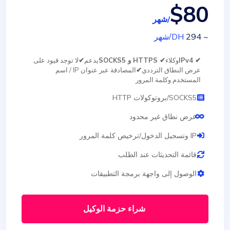
$80
/شهر
~ 294
DH
/شهر
✔ IPv4
وكلاء
✔ HTTPS و SOCKS5
يدعم
✔
لا توجد قيود على
عرض النطاق الترددي
✔
المصادقة عبر عنوان IP / اسم
المستخدم وكلمة المرور
SOCKS5/بروتوكولات HTTP
عرض نطاق غير محدود
IP وتسجيل الدخول/ترخيص كلمة المرور
قائمة التحديثات عند الطلب
الوصول إلى واجهة برمجة التطبيقات
شراء حزمة الوكيل