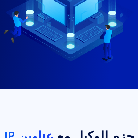
حزم الوكيل مع
عناوين IP