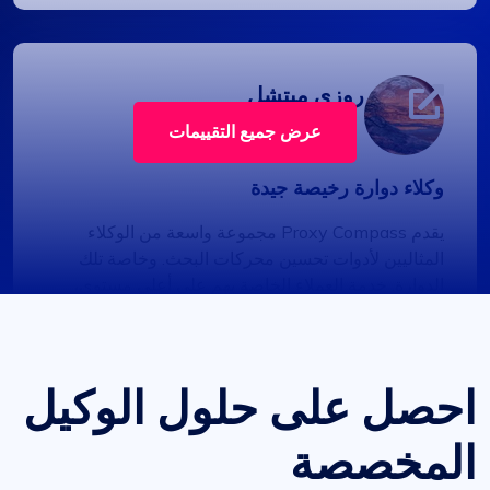
روزي ميتشل
عرض جميع التقييمات
وكلاء دوارة رخيصة جيدة
يقدم Proxy Compass مجموعة واسعة من الوكلاء
المثاليين لأدوات تحسين محركات البحث. وخاصة تلك
الدوارة. خدمة العملاء الخاصة بهم على أعلى مستوى،
ومستعدة دائمًا للمساعدة في أي استفسارات. شكرًا لك!
احصل على حلول الوكيل
المخصصة
إيزابيلا ماكليلان