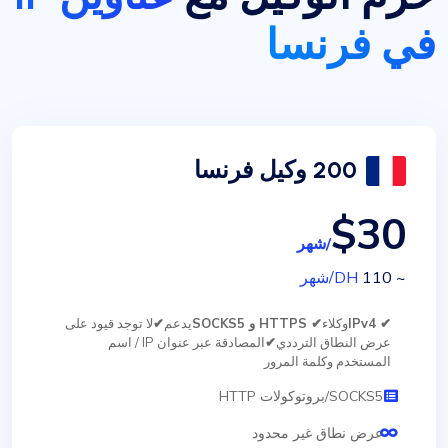
في فرنسا
200 وكيل فرنسا
$30
/شهر
~ 110
DH
/شهر
✔ IPv4
وكلاء
✔ HTTPS و SOCKS5
يدعم
✔
لا توجد قيود على
عرض النطاق الترددي
✔
المصادقة عبر عنوان IP / اسم
المستخدم وكلمة المرور
SOCKS5/بروتوكولات HTTP
عرض نطاق غير محدود