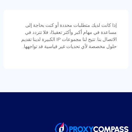
ليس سيئًا
إذا كانت لديك متطلبات محددة أو كنت بحاجة إلى
في البداية كنت متشككًا بشأن التحول إلى
مساعدة في مهام أكبر وأكثر تعقيدًا، فلا تتردد في
ProxyCompass، ولكنني فوجئت بسرور بالخدمة
الاتصال بنا. تتيح لنا مجموعات IP الكبيرة لدينا تقديم
السلسة والخيارات الواسعة المتاحة. وكلاءهم موثوقون
حلول مخصصة لأي تحديات غير قياسية قد تواجهها.
وفعالون لتلبية احتياجات التطوير الخاصة بي. أتمنى النجاح
والنمو في عملك!
ليام مارتينيز
وكلاء جيدون، وسعر جيد