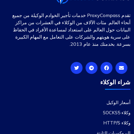
يعجبني حقًا ما أحصل عليه من Proxy Compass - فهو
سهل الاستخدام، ولا يثقل كاهل المحفظة، وينجز المهمة،
تقدم ProxyCompass خدمات تأجير الخوادم الوكيلة من جميع
خاصة فيما يتعلق بأشياء التسويق الرقمي الخاصة بي.
أنحاء العالم. مئات الآلاف من الوكلاء في العشرات من مراكز
خدمة العملاء الخاصة بهم على أهبة الاستعداد أيضًا؛
البيانات حول العالم على استعداد لمساعدة الأفراد في الحفاظ
يعودون إليك بسرعة ويرتبون الأمور. الأسعار؟ هذا عادل
على سرية هويتهم والشركات على التعامل مع المهام الكبيرة
تمامًا في كتابي. إحدى العقبات الصغيرة التي واجهتها هي
بسرعة. بخدمتك منذ عام 2013.
أن كل حزمة الوكيل لم تعمل مع الموقع الذي كنت
أستهدفه. حثهم على تبديل بعض عناوين IP والازدهار مرة
أخرى في العمل. لديهم مجموعة هائلة من الوكلاء الجدد
والمحفوظين جيدًا، وهو أمر رائع جدًا.
شراء الوكلاء
أسعار الوكيل
وكلاء SOCKS5
نوح براون
وكلاء HTTP/S
البروكسيات الثابتة