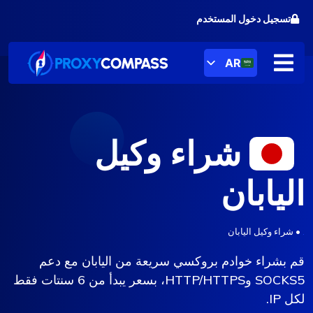
خطى
تسجيل دخول المستخدم
لى
لمحتوى
AR
شراء وكيل
اليابان
.
•
شراء وكيل اليابان
قم بشراء خوادم بروكسي سريعة من اليابان مع دعم
SOCKS5 وHTTP/HTTPS، بسعر يبدأ من 6 سنتات فقط
لكل IP.