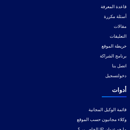
قاعدة المعرفة
أسئلة مكررة
واحدة من أفضل خدمات البروكسي
مقالات
لقد كانت تجربتي مع خدمات ProxyCompass رائعة،
التعليقات
وتجاوزت كل توقعاتي. إن السرعة التي يعمل بها وكيلهم
خريطة الموقع
جديرة بالملاحظة، مما يتيح التنقل السلس والفعال عبر
الإنترنت. إن المجموعة الواسعة من خيارات الوكيل
برنامج الشراكة
المتاحة، والمناسبة لمجموعة متنوعة من المتطلبات، تبرز
اتصل بنا
بشكل خاص. علاوة على ذلك، فإن أسعارها تنافسية
للغاية، وتوفر قيمة ممتازة مقابل الجودة العالية المقدمة.
دخولتسجيل
يستحق دعم العملاء إشارة خاصة أيضًا - فهو سريع
الاستجابة ومفيد للغاية. بالنسبة لأي شخص يحتاج إلى
أدوات
خدمات بروكسي متفوقة، فإن ProxyCompass هو
بالتأكيد الخيار الأفضل.
قائمة الوكيل المجانية
وكلاء مجانيون حسب الموقع
ما هو عنوان IP الخاص بي؟