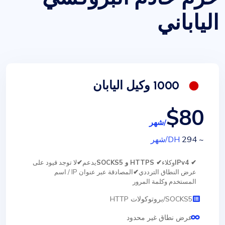
الياباني
1000 وكيل اليابان
$80
/شهر
~ 294
DH
/شهر
✔ IPv4
وكلاء
✔ HTTPS و SOCKS5
يدعم
✔
لا توجد قيود على
عرض النطاق الترددي
✔
المصادقة عبر عنوان IP / اسم
المستخدم وكلمة المرور
SOCKS5/بروتوكولات HTTP
عرض نطاق غير محدود