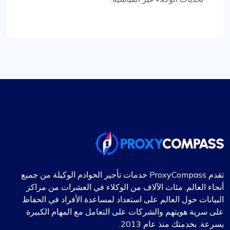
إيثان ريد
تجربة موفر الوكيل من الدرجة الأولى
بلا شك أفضل خدمة وكيل واجهتها. إن خدمتهم الاستثنائية،
إلى جانب الأسعار التنافسية، تميزهم عن غيرهم. الوكلاء
مستقرون، وفريق الدعم متواجد دائمًا لتقديم المساعدة
الفورية. وتجدر الإشارة بشكل خاص إلى المرونة في
تقدم ProxyCompass خدمات تأجير الخوادم الوكيلة من جميع
اختيار أو استبعاد شبكات فرعية أو بلدان معينة، إلى جانب
أنحاء العالم. مئات الآلاف من الوكلاء في العشرات من مراكز
ميزات أخرى.
البيانات حول العالم على استعداد لمساعدة الأفراد في الحفاظ
على سرية هويتهم والشركات على التعامل مع المهام الكبيرة
بسرعة. بخدمتك منذ عام 2013.