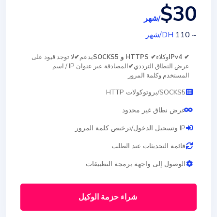
$30
/شهر
~ 110
DH
/شهر
✔ IPv4
وكلاء
✔ HTTPS و SOCKS5
يدعم
✔
لا توجد قيود على
عرض النطاق الترددي
✔
المصادقة عبر عنوان IP / اسم
المستخدم وكلمة المرور
SOCKS5/بروتوكولات HTTP
عرض نطاق غير محدود
IP وتسجيل الدخول/ترخيص كلمة المرور
قائمة التحديثات عند الطلب
الوصول إلى واجهة برمجة التطبيقات
شراء حزمة الوكيل