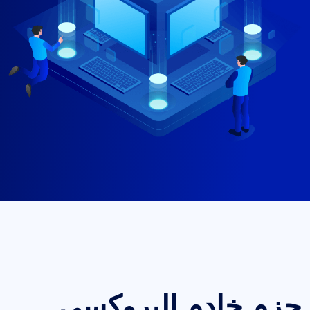
حزم خادم البروكسي