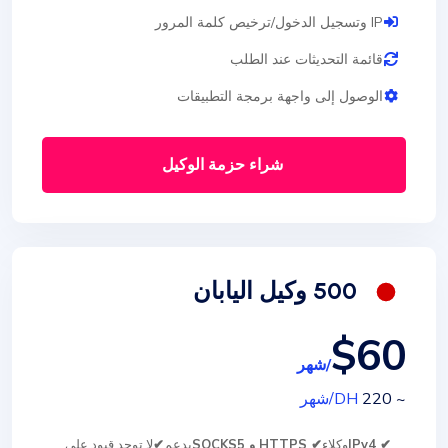
IP وتسجيل الدخول/ترخيص كلمة المرور
قائمة التحديثات عند الطلب
الوصول إلى واجهة برمجة التطبيقات
شراء حزمة الوكيل
500 وكيل اليابان
$60
/شهر
~ 220
DH
/شهر
✔ IPv4
وكلاء
✔ HTTPS و SOCKS5
يدعم
✔
لا توجد قيود على