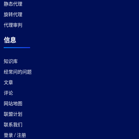
静态代理
两年多来，我一直依赖 ProxyCompass（因为其名
旋转代理
称为 fineproxy.de）来满足我的所有代理需求。他
们不断改进和更新，表明他们致力于提供最优质的
代理审判
服务。
信息
知识库
经常问的问题
伊莎贝拉·麦克莱伦
文章
评论
不错
网站地图
联盟计划
最初我对改用 ProxyCompass 持怀疑态度，但流畅
的服务和广泛的选择让我感到惊喜。他们的代理可
联系我们
靠且高效，可以满足我的开发需求。祝您的业务成
登录 / 注册
功和发展！