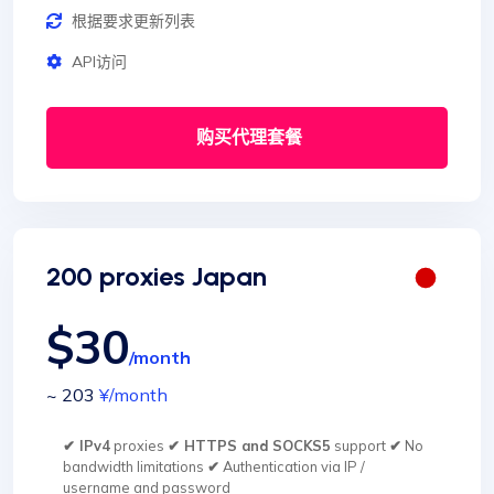
根据要求更新列表
API访问
购买代理套餐
200 proxies Japan
$30
/month
~ 203
¥
/month
✔ IPv4
proxies
✔ HTTPS and SOCKS5
support
✔
No
bandwidth limitations
✔
Authentication via IP /
username and password