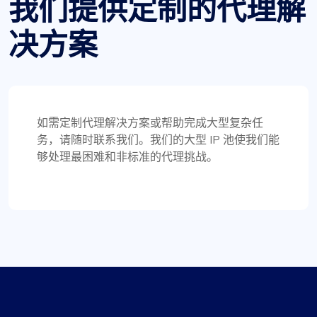
我们提供定制的代理解
随时准备解答任何问题。谢谢！
决方案
李奥利佛
如需定制代理解决方案或帮助完成大型复杂任
务，请随时联系我们。我们的大型 IP 池使我们能
够处理最困难和非标准的代理挑战。
积极的印象
ProxyCompass 代理计划的多功能性无与伦比。我
可以根据项目需求轻松在静态和轮换代理之间切
换，这使其成为我执行网页抓取任务的宝贵工具。