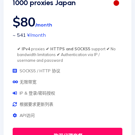
1000 proxies Japan
$80
/month
~ 541
¥
/month
✔ IPv4
proxies
✔ HTTPS and SOCKS5
support
✔
No
bandwidth limitations
✔
Authentication via IP /
username and password
SOCKS5 / HTTP 协议
无限带宽
IP & 登录/密码授权
根据要求更新列表
API访问