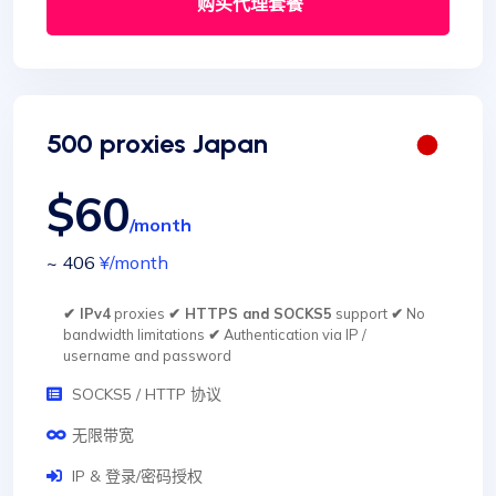
购买代理套餐
500 proxies Japan
$60
/month
~ 406
¥
/month
✔ IPv4
proxies
✔ HTTPS and SOCKS5
support
✔
No
bandwidth limitations
✔
Authentication via IP /
username and password
SOCKS5 / HTTP 协议
无限带宽
IP & 登录/密码授权