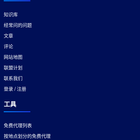
知识库
李奥利佛
经常问的问题
文章
积极的印象
评论
ProxyCompass 代理计划的多功能性无与伦比。我
网站地图
可以根据项目需求轻松在静态和轮换代理之间切
联盟计划
换，这使其成为我执行网页抓取任务的宝贵工具。
联系我们
登录 / 注册
工具
莉莉·帕克
免费代理列表
按地点划分的免费代理