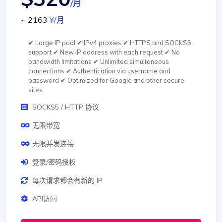
/月
~ 2163
¥
/月
✔ Large IP pool ✔ IPv4 proxies ✔ HTTPS and SOCKS5
support ✔ New IP address with each request ✔ No
bandwidth limitations ✔ Unlimited simultaneous
connections ✔ Authentication via username and
password ✔ Optimized for Google and other secure
sites
SOCKS5 / HTTP 协议
无限带宽
无限并发连接
登录/密码授权
每次请求都会有新的 IP
API访问