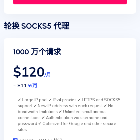
轮换 SOCKS5 代理
1000 万个请求
$120
/月
~ 811
¥
/月
✔ Large IP pool ✔ IPv4 proxies ✔ HTTPS and SOCKS5
support ✔ New IP address with each request ✔ No
bandwidth limitations ✔ Unlimited simultaneous
connections ✔ Authentication via username and
password ✔ Optimized for Google and other secure
sites