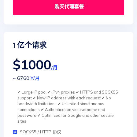
购买代理套餐
1 亿个请求
$1000
/月
~ 6760
¥
/月
✔ Large IP pool ✔ IPv4 proxies ✔ HTTPS and SOCKS5
support ✔ New IP address with each request ✔ No
bandwidth limitations ✔ Unlimited simultaneous
connections ✔ Authentication via username and
password ✔ Optimized for Google and other secure
sites
SOCKS5 / HTTP 协议