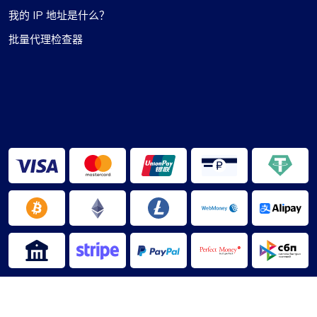
优质服务和有竞争力的价格
我的 IP 地址是什么？
在我看来，Proxycompass.com 是最好的代理提供
批量代理检查器
商，以优惠的价格提供优质的服务。他们的代理非
常可靠和值得信赖，价格也很公道。用户界面简
洁、高效，提供灵活的定价计划，可以轻松调整。
当计划发生变化时，可以自动支付或收到任何价格
差异的退款，这是一个值得注意的功能。
宾唐 S.
代理按预期工作。一切顺利
我以前使用 fineproxy.de，习惯了一定级别的服
2013-2026 ©
代理罗盘