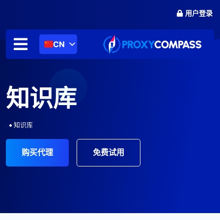
跳
用户登录
至
内
容
CN
知识库
.
•
知识库
购买代理
免费试用