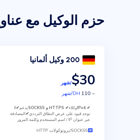
حزم الوكيل مع عناوين IP الألم
200 وكيل ألمانيا
$30
/شهر
~ 110
DH
/شهر
✔ IPv4
وكلاء
✔ HTTPS و SOCKS5
يدعم
✔
لا
توجد قيود على عرض النطاق الترددي
✔
المصادقة
عبر عنوان IP / اسم المستخدم وكلمة المرور
SOCKS5/بروتوكولات HTTP