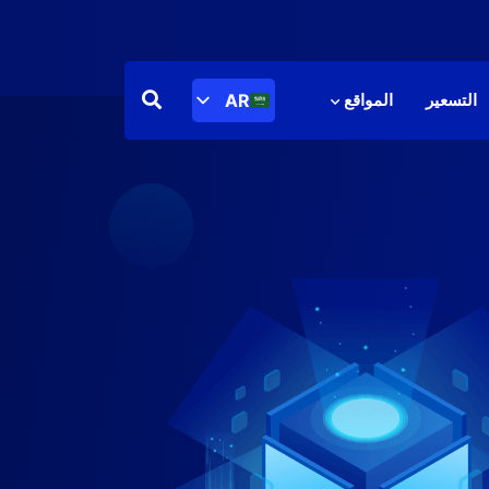
AR
التسعير
المواقع