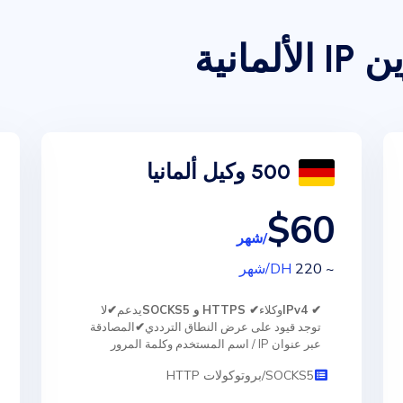
انية
500 وكيل ألمانيا
$60
/شهر
~ 220
DH
/شهر
✔ IPv4
وكلاء
✔ HTTPS و SOCKS5
يدعم
✔
لا
توجد قيود على عرض النطاق الترددي
✔
المصادقة
عبر عنوان IP / اسم المستخدم وكلمة المرور
SOCKS5/بروتوكولات HTTP