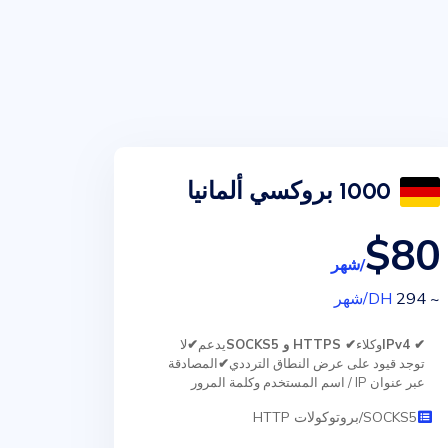
1000 بروكسي ألمانيا
$80
/شهر
~ 294
DH
/شهر
✔ IPv4
وكلاء
✔ HTTPS و SOCKS5
يدعم
✔
لا
توجد قيود على عرض النطاق الترددي
✔
المصادقة
عبر عنوان IP / اسم المستخدم وكلمة المرور
SOCKS5/بروتوكولات HTTP