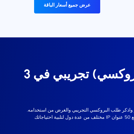
عرض جميع أسعار الباقة
احصل على وكيل (بروكسي) تجريبي في 3
ر واذكر طلب البروكسي التجريبي والغرض من استخدامه.
احصل على بروكسي تجريبي لمدة 60 دقيقة مع 50 عنوان IP مختلف من عدة دول لتلبية احتياجاتك