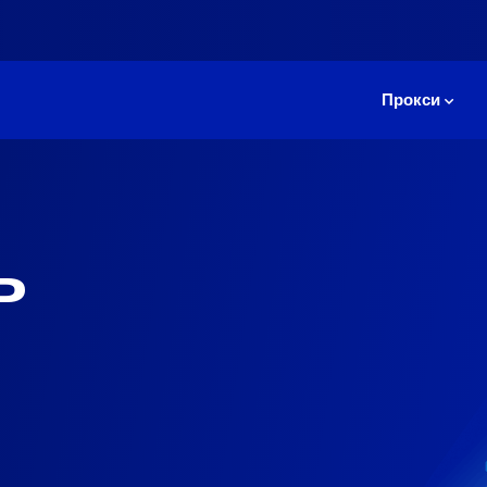
Прокси
ь