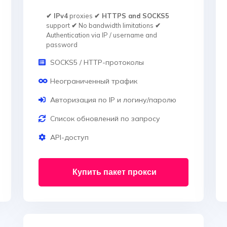
✔ IPv4
proxies
✔ HTTPS and SOCKS5
support
✔
No bandwidth limitations
✔
Authentication via IP / username and
password
SOCKS5 / HTTP-протоколы
Неограниченный трафик
Авторизация по IP и логину/паролю
Список обновлений по запросу
API-доступ
Купить пакет прокси