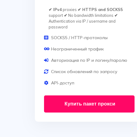
✔ IPv4
proxies
✔ HTTPS and SOCKS5
support
✔
No bandwidth limitations
✔
Authentication via IP / username and
password
SOCKS5 / HTTP-протоколы
Неограниченный трафик
Авторизация по IP и логину/паролю
Список обновлений по запросу
API-доступ
Купить пакет прокси