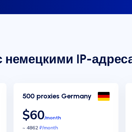
с немецкими IP-адрес
500 proxies Germany
$60
/month
~ 4862
₽
/month