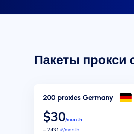
Пакеты прокси 
200 proxies Germany
$30
/month
~ 2431
₽
/month