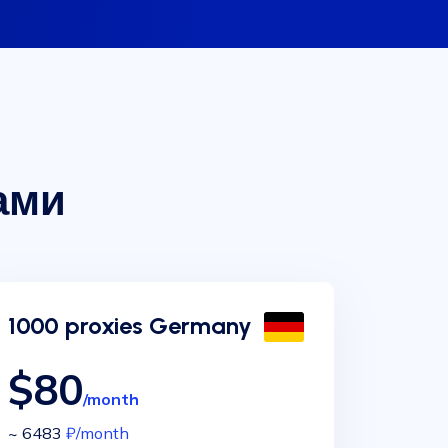
ами
1000 proxies Germany
$80
/month
~ 6483
₽
/month