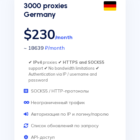
3000 proxies
Germany
$230
/month
~ 18639
₽
/month
✔ IPv4
proxies
✔ HTTPS and SOCKS5
support
✔
No bandwidth limitations
✔
Authentication via IP / username and
password
SOCKS5 / HTTP-протоколы
Неограниченный трафик
Авторизация по IP и логину/паролю
Список обновлений по запросу
API-доступ