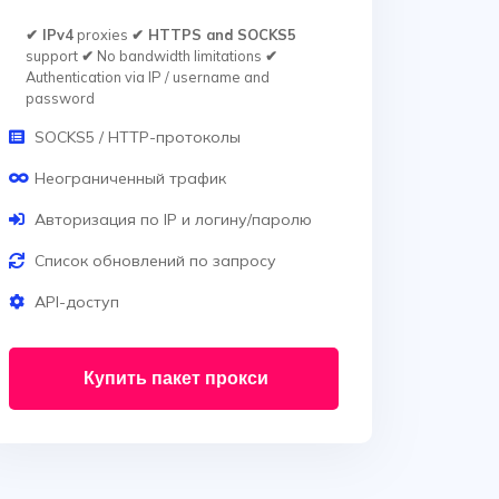
✔ IPv4
proxies
✔ HTTPS and SOCKS5
support
✔
No bandwidth limitations
✔
Authentication via IP / username and
password
SOCKS5 / HTTP-протоколы
Неограниченный трафик
Авторизация по IP и логину/паролю
Список обновлений по запросу
API-доступ
Купить пакет прокси