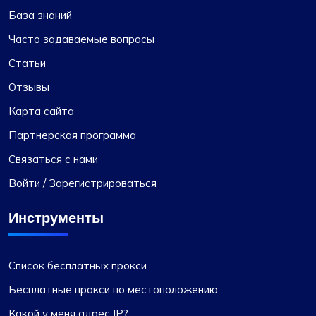
База знаний
Часто задаваемые вопросы
Изабелла Макклеллан
Статьи
Отзывы
Неплохо
Карта сайта
Поначалу я скептически относился к
Партнерская программа
переходу на ProxyCompass, но был приятно
Связаться с нами
удивлен бесперебойностью обслуживания и
Войти / Зарегистрироваться
широкими доступными опциями. Их прокси-
серверы надежны и эффективны для моих
Инструменты
нужд развития. Желаю вашему бизнесу
успехов и роста!
Список бесплатных прокси
Бесплатные прокси по местоположению
Какой у меня адрес IP?