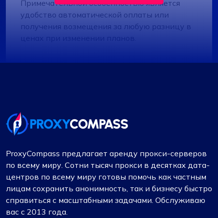
Примечательной особенностью является
удобство автоматической оплаты или
получения возмещения за любую разницу в
ценах при изменении планов.
Бинтанг С.
Прокси работают как надо. Все хорошо
ProxyCompass предлагает аренду прокси-серверов
Работая на Fineproxy.de, я привык к
по всему миру. Сотни тысяч прокси в десятках дата-
определенному уровню обслуживания.
центров по всему миру готовы помочь как частным
ProxyCompass не только соответствовал
лицам сохранить анонимность, так и бизнесу быстро
этому, но и превзошел мои ожидания
справиться с масштабными задачами. Обслуживаю
благодаря расширенным функциям и
вас с 2013 года.
надежной системе поддержки.