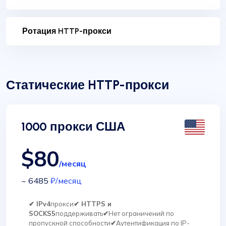
Ротация HTTP-прокси
Статические HTTP-прокси
1000 прокси США
$80
/месяц
~ 6485
₽
/месяц
✔ IPv4
прокси
✔ HTTPS и
SOCKS5
поддерживать
✔
Нет ограничений по
пропускной способности
✔
Аутентификация по IP-