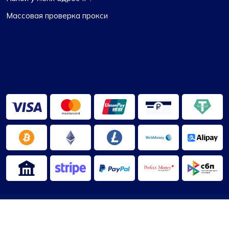
Лиам Мартинес
Массовая проверка прокси
Хорошие прокси, хорошая цена
Мне очень нравится то, что я получаю от
Proxy Compass – он прост в использовании,
не слишком сильно бьет по кошельку и
выполняет свою работу, особенно в сфере
цифрового маркетинга. Их обслуживание
клиентов тоже на высоте; они быстро
свяжутся с вами и во всем разберутся. Цены?
По моему мнению, это совершенно
справедливо. Одна небольшая загвоздка, с
которой я столкнулся, заключалась в том, что
не каждый пакет прокси работал для сайта,
2013-2026 ©
ПроксиКомпас
на который я ориентировался. Попросил их
О нас
|
Условия использования
|
Политика
сменить несколько IP-адресов и, бац, снова в