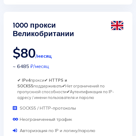
1000 прокси
Великобритании
$80
/месяц
~ 6485
₽
/месяц
✔ IPv4
прокси
✔ HTTPS и
SOCKS5
поддерживать
✔
Нет ограничений по
пропускной способности
✔
Аутентификация по IP-
адресу / имени пользователя и паролю
SOCKS5 / HTTP-протоколы
Неограниченный трафик
Авторизация по IP и логину/паролю