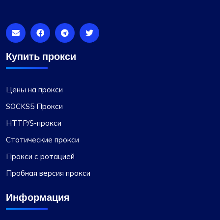
Купить прокси
Грейс Бэбкок
Цены на прокси
Недавно перешел на Proxy Compass с…
SOCKS5 Прокси
Недавно перешел на Proxy Compass с
HTTP/S-прокси
другого сервиса и искренне впечатлен.
Статические прокси
Переход прошел гладко, и их служба
Прокси с ротацией
поддержки клиентов, особенно Мария, была
невероятно полезна на протяжении всего
Пробная версия прокси
процесса. Настоятельно рекомендуется из-за
надежных соединений.
Информация