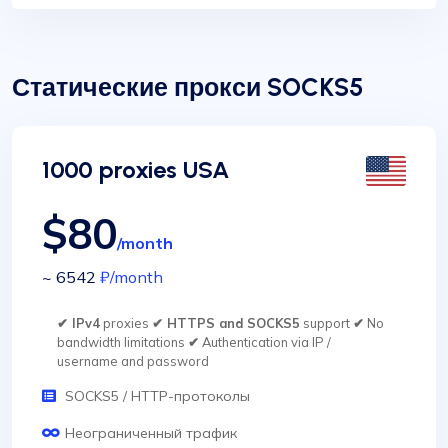
Статические прокси SOCKS5
1000 proxies USA
$80
/month
~ 6542
₽
/month
✔ IPv4
proxies
✔ HTTPS and SOCKS5
support
✔
No
bandwidth limitations
✔
Authentication via IP /
username and password
SOCKS5 / HTTP-протоколы
Неограниченный трафик