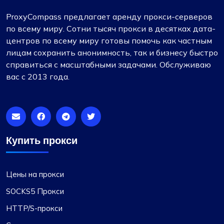
обширный выбор доступных вариантов
ProxyCompass предлагает аренду прокси-серверов
прокси, подходящих для самых разных
по всему миру. Сотни тысяч прокси в десятках дата-
требований. Более того, их цены очень
центров по всему миру готовы помочь как частным
конкурентоспособны, предлагая отличное
лицам сохранить анонимность, так и бизнесу быстро
соотношение цены и качества. Служба
справиться с масштабными задачами. Обслуживаю
поддержки также заслуживает особого
вас с 2013 года.
упоминания – всегда отзывчивая и
чрезвычайно полезная. ProxyCompass,
безусловно, является лучшим выбором для
тех, кто нуждается в превосходных прокси-
сервисах.
Купить прокси
Лили Паркер
Цены на прокси
SOCKS5 Прокси
HTTP/S-прокси
Выдающийся сервис по