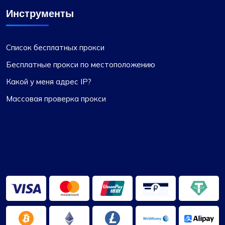
Матильда Кларк
Инструменты
Список бесплатных прокси
Надежный прокси-сервис
Бесплатные прокси по местоположению
Этот прокси-сервис оказался исключительно
Какой у меня адрес IP?
надежным. Процесс установки прокси-
серверов быстрый, а круглосуточная
Массовая проверка прокси
поддержка клиентов стала существенным
преимуществом. Предоставленные IP-
адреса надежны, без проблем, связанных со
скоростью или ограничениями. Кроме того,
диапазон доступных стран и подсетей
весьма впечатляет. Это определенно
достойный вариант для тех, кому нужны
прокси-услуги.