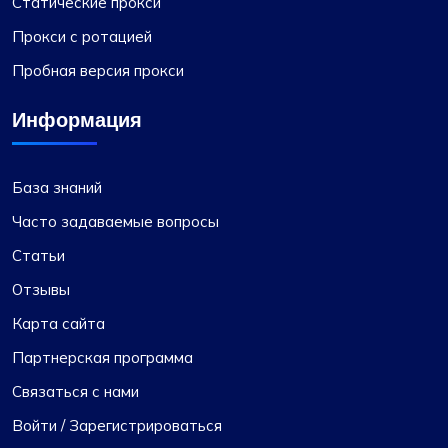
Статические прокси
конкурентоспособным ценам
Прокси с ротацией
На мой взгляд, Proxycompass.com выделяется
Пробная версия прокси
как лучший провайдер прокси,
предлагающий отличный сервис по
Информация
хорошим ценам. Их прокси очень надежны и
заслуживают доверия, а также имеют
справедливую цену. Пользовательский
База знаний
интерфейс понятен, прост и эффективен,
Часто задаваемые вопросы
предоставляет гибкие тарифные планы,
которые можно легко настроить.
Статьи
Примечательной особенностью является
Отзывы
удобство автоматической оплаты или
получения возмещения за любую разницу в
Карта сайта
ценах при изменении планов.
Партнерская программа
Связаться с нами
Войти / Зарегистрироваться