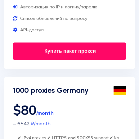
Авторизация по IP и логину/паролю
Список обновлений по запросу
API-доступ
Купить пакет прокси
1000 proxies Germany
$80
/month
~ 6542
₽
/month
✔ IPv4
proxies
✔ HTTPS and SOCKS5
support
✔
No