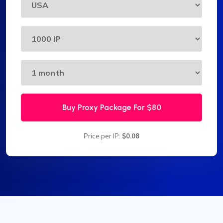
Buy Proxy Package For
$80
Price per IP:
$0.08