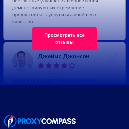
постоянные улучшения и обновления
демонстрируют их стремление
предоставлять услуги высочайшего
качества.
Просмотреть все
отзывы
Джеймс Джонсон
Один из лучших прокси-сервисов
Мой опыт использования услуг
ProxyCompass был замечательным и
превзошел все мои ожидания.
Примечательна скорость работы их прокси,
обеспечивающая плавную и эффективную
онлайн-навигацию. Особенно выделяется