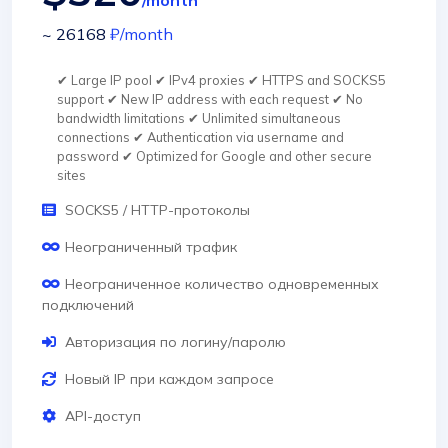
/month
~ 26168
₽
/month
✔ Large IP pool ✔ IPv4 proxies ✔ HTTPS and SOCKS5
support ✔ New IP address with each request ✔ No
bandwidth limitations ✔ Unlimited simultaneous
connections ✔ Authentication via username and
password ✔ Optimized for Google and other secure
sites
SOCKS5 / HTTP-протоколы
Неограниченный трафик
Неограниченное количество одновременных
подключений
Авторизация по логину/паролю
Новый IP при каждом запросе
API-доступ