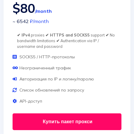
$80
/month
~ 6542
₽
/month
✔ IPv4
proxies
✔ HTTPS and SOCKS5
support
✔
No
bandwidth limitations
✔
Authentication via IP /
username and password
SOCKS5 / HTTP-протоколы
Неограниченный трафик
Авторизация по IP и логину/паролю
Список обновлений по запросу
API-доступ
Купить пакет прокси