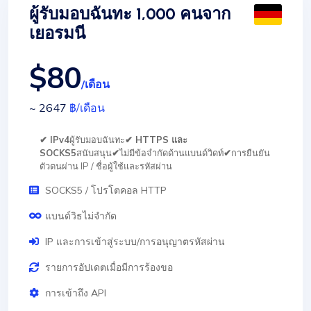
ผู้รับมอบฉันทะ 1,000 คนจาก
เยอรมนี
$80
/เดือน
~ 2647
฿
/เดือน
✔ IPv4
ผู้รับมอบฉันทะ
✔ HTTPS และ
SOCKS5
สนับสนุน
✔
ไม่มีข้อจำกัดด้านแบนด์วิดท์
✔
การยืนยัน
ตัวตนผ่าน IP / ชื่อผู้ใช้และรหัสผ่าน
SOCKS5 / โปรโตคอล HTTP
แบนด์วิธไม่จำกัด
IP และการเข้าสู่ระบบ/การอนุญาตรหัสผ่าน
รายการอัปเดตเมื่อมีการร้องขอ
การเข้าถึง API