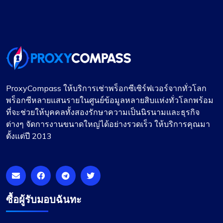
รักการสนับสนุนของพวกเขา
ใช้งาน ProxyCompass มามากกว่าหนึ่งปีแล้ว และ
สถานะการออนไลน์ก็ยอดเยี่ยมมาก สังเกตเห็นว่าพวก
เขาได้ขยายที่ตั้งเซิร์ฟเวอร์เมื่อเร็ว ๆ นี้ซึ่งเหมาะ
ProxyCompass ให้บริการเช่าพร็อกซีเซิร์ฟเวอร์จากทั่วโลก
สำหรับความต้องการของฉัน ฝ่ายสนับสนุนด้าน
พร็อกซีหลายแสนรายในศูนย์ข้อมูลหลายสิบแห่งทั่วโลกพร้อม
เทคนิคของพวกเขาตอบสนองอย่างรวดเร็วเสมอ
ที่จะช่วยให้บุคคลทั้งสองรักษาความเป็นนิรนามและธุรกิจ
ต่างๆ จัดการงานขนาดใหญ่ได้อย่างรวดเร็ว ให้บริการคุณมา
ตั้งแต่ปี 2013
ลิลี่ ปาร์คเกอร์
ซื้อผู้รับมอบฉันทะ
บริการที่โดดเด่นด้วยราคาที่แข่งขันได้