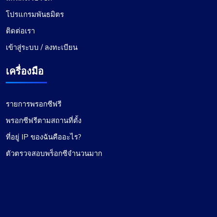
ความประทับใจเชิงบวก
โปรแกรมพันธมิตร
ความอเนกประสงค์ของแผนพร็อกซีของ
ติดต่อเรา
ProxyCompass นั้นไม่มีใครเทียบได้ ฉันสามารถสลับ
เข้าสู่ระบบ / ลงทะเบียน
ระหว่างพรอกซีแบบคงที่และแบบหมุนเวียนได้อย่าง
ง่ายดายตามความต้องการของโปรเจ็กต์ของฉัน
เครื่องมือ
ทำให้เป็นเครื่องมืออันล้ำค่าสำหรับงานขูดเว็บของฉัน
รายการพรอกซีฟรี
พรอกซีฟรีตามสถานที่ตั้ง
ที่อยู่ IP ของฉันคืออะไร?
ตัวตรวจสอบพร็อกซีจำนวนมาก