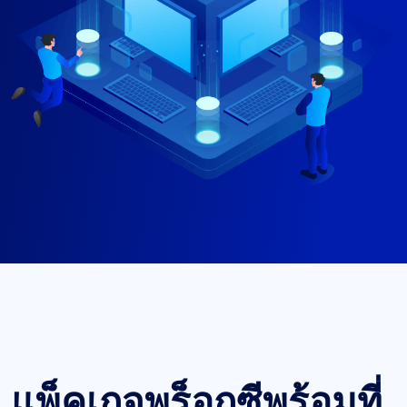
แพ็คเกจพร็อกซีพร้อมที่