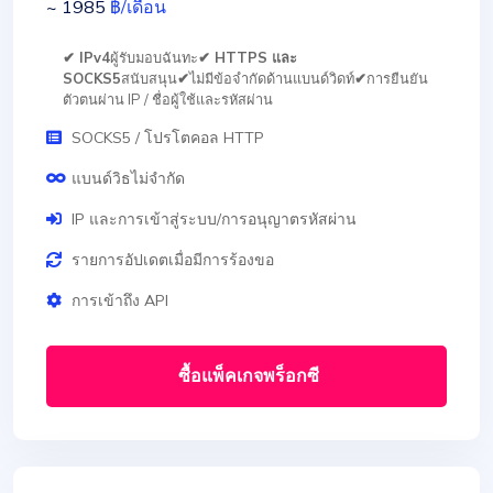
~ 1985
฿
/เดือน
✔ IPv4
ผู้รับมอบฉันทะ
✔ HTTPS และ
SOCKS5
สนับสนุน
✔
ไม่มีข้อจำกัดด้านแบนด์วิดท์
✔
การยืนยัน
ตัวตนผ่าน IP / ชื่อผู้ใช้และรหัสผ่าน
SOCKS5 / โปรโตคอล HTTP
แบนด์วิธไม่จำกัด
IP และการเข้าสู่ระบบ/การอนุญาตรหัสผ่าน
รายการอัปเดตเมื่อมีการร้องขอ
การเข้าถึง API
ซื้อแพ็คเกจพร็อกซี