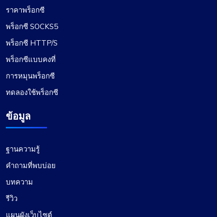
ราคาพร็อกซี
ในมุมมองของฉัน Proxycompass.com โดดเด่นใน
พร็อกซี SOCKS5
ฐานะผู้ให้บริการพร็อกซีที่ดีที่สุด โดยนำเสนอบริการที่
พร็อกซี HTTP/S
ยอดเยี่ยมในราคาที่ดี ผู้รับมอบฉันทะมีความน่าเชื่อถือ
สูงและไว้วางใจได้ พร้อมด้วยราคาที่ยุติธรรม อินเท
พร็อกซีแบบคงที่
อร์เฟซผู้ใช้นั้นสะอาด เรียบง่าย และมีประสิทธิภาพ
การหมุนพร็อกซี
โดยมีแผนราคาที่ยืดหยุ่นและปรับเปลี่ยนได้ง่าย ความ
สะดวกในการชำระเงินหรือรับเงินคืนโดยอัตโนมัติ
ทดลองใช้พร็อกซี
สำหรับส่วนต่างของราคาเมื่อมีการเปลี่ยนแปลงแผน
เป็นคุณสมบัติที่โดดเด่น
ข้อมูล
ฐานความรู้
คำถามที่พบบ่อย
โอลิเวอร์ ลี
บทความ
รีวิว
แผนผังเว็บไซต์