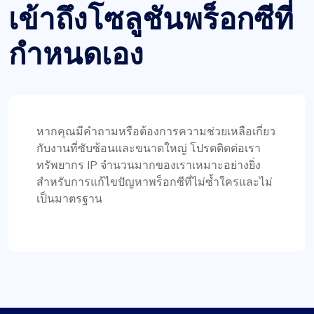
เข้าถึงโซลูชันพร็อกซีที่
กำหนดเอง
โรซี่ มิทเชลล์
หากคุณมีคำถามหรือต้องการความช่วยเหลือเกี่ยว
พรอกซีหมุนราคาถูกดี
กับงานที่ซับซ้อนและขนาดใหญ่ โปรดติดต่อเรา
Proxy Compass นำเสนอพรอกซีที่หลากหลายซึ่ง
ทรัพยากร IP จำนวนมากของเราเหมาะอย่างยิ่ง
เหมาะสำหรับเครื่องมือ SEO โดยเฉพาะพวกที่หมุนๆ
สำหรับการแก้ไขปัญหาพร็อกซีที่ไม่ซ้ำใครและไม่
การบริการลูกค้าของพวกเขาเป็นเลิศ พร้อมที่จะช่วย
เป็นมาตรฐาน
เหลือทุกข้อสงสัย ขอบคุณ!
อเล็กซานเดร ดูปุยส์