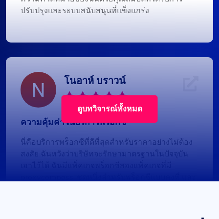
ปรับปรุงและระบบสนับสนุนที่แข็งแกร่ง
โนอาห์ บราวน์
ดูบทวิจารณ์ทั้งหมด
ความคุ้มค่าในบริการพร็อกซี
นี่คือบริการพร็อกซีที่ดีที่สุดสำหรับราคาอย่างไม่ต้อง
สงสัย ฉันหวังว่าบริษัทจะรักษามาตรฐานในปัจจุบัน
เอาไว้ได้ ฉันมีแพ็คเกจพร็อกซีสองแพ็คเกจที่มี
proxycompass: ชุดหนึ่งสำหรับพร็อกซีแบบคงที่ และ
อีกชุดหนึ่งสำหรับการหมุนเวียนพรอกซี จนถึงตอนนี้
ฉันพอใจกับผลงานของพวกเขามาก