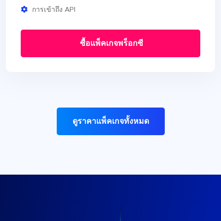
การเข้าถึง API
ซื้อแพ็คเกจพร็อกซี
ดูราคาแพ็คเกจทั้งหมด