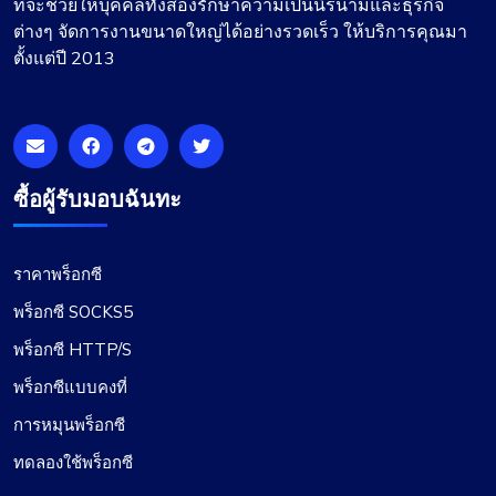
ที่จะช่วยให้บุคคลทั้งสองรักษาความเป็นนิรนามและธุรกิจ
ต่างๆ จัดการงานขนาดใหญ่ได้อย่างรวดเร็ว ให้บริการคุณมา
โรซี่ มิทเชลล์
ตั้งแต่ปี 2013
พรอกซีหมุนราคาถูกดี
Proxy Compass นำเสนอพรอกซีที่หลากหลายซึ่ง
ซื้อผู้รับมอบฉันทะ
เหมาะสำหรับเครื่องมือ SEO โดยเฉพาะพวกที่หมุนๆ
การบริการลูกค้าของพวกเขาเป็นเลิศ พร้อมที่จะช่วย
เหลือทุกข้อสงสัย ขอบคุณ!
ราคาพร็อกซี
พร็อกซี SOCKS5
พร็อกซี HTTP/S
พร็อกซีแบบคงที่
เลียม มาร์ติเนซ
การหมุนพร็อกซี
ทดลองใช้พร็อกซี