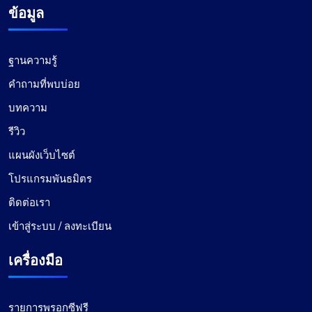
ผู้รับมอบฉันทะที่ดี ราคาดี
ข้อมูล
ฉันชอบสิ่งที่ฉันได้รับจาก Proxy Compass มาก มัน
ใช้งานง่าย ไม่เปลืองเงินในกระเป๋าจนเกินไป และ
ฐานความรู้
ทำงานให้สำเร็จ โดยเฉพาะด้านการตลาดดิจิทัลของ
คำถามที่พบบ่อย
ฉัน การบริการลูกค้าของพวกเขาก็ตรงประเด็นเช่นกัน
พวกเขาติดต่อกลับหาคุณอย่างรวดเร็วและจัดการ
บทความ
เรื่องต่างๆ ราคา? ยุติธรรมอย่างยิ่งในหนังสือของฉัน
รีวิว
อุปสรรคเล็กๆ น้อยๆ อย่างหนึ่งที่ฉันพบคือไม่ใช่ทุก
แพ็คเกจพร็อกซีที่ใช้งานได้กับไซต์ที่ฉันกำหนดเป้า
แผนผังเว็บไซต์
หมาย กระตุ้นให้พวกเขาเปลี่ยน IP บางส่วน และกลับ
โปรแกรมพันธมิตร
มาทำธุรกิจอีกครั้ง พวกเขามีพรอกซีที่สดใหม่และได้
รับการดูแลอย่างดีจำนวนมากซึ่งค่อนข้างน่ารัก
ติดต่อเรา
เข้าสู่ระบบ / ลงทะเบียน
เครื่องมือ
เกรซ แบ็บค็อก
รายการพรอกซีฟรี