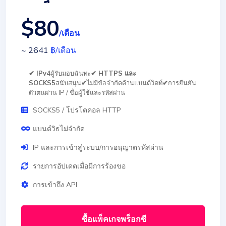
$80
/เดือน
~ 2641
฿
/เดือน
✔ IPv4
ผู้รับมอบฉันทะ
✔ HTTPS และ
SOCKS5
สนับสนุน
✔
ไม่มีข้อจำกัดด้านแบนด์วิดท์
✔
การยืนยัน
ตัวตนผ่าน IP / ชื่อผู้ใช้และรหัสผ่าน
SOCKS5 / โปรโตคอล HTTP
แบนด์วิธไม่จำกัด
IP และการเข้าสู่ระบบ/การอนุญาตรหัสผ่าน
รายการอัปเดตเมื่อมีการร้องขอ
การเข้าถึง API
ซื้อแพ็คเกจพร็อกซี