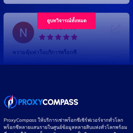
ดูบทวิจารณ์ทั้งหมด
โนอาห์ บราวน์
ความคุ้มค่าในบริการพร็อกซี
นี่คือบริการพร็อกซีที่ดีที่สุดสำหรับราคาอย่างไม่ต้อง
สงสัย ฉันหวังว่าบริษัทจะรักษามาตรฐานในปัจจุบัน
เอาไว้ได้ ฉันมีแพ็คเกจพร็อกซีสองแพ็คเกจที่มี
proxycompass: ชุดหนึ่งสำหรับพร็อกซีแบบคงที่ และ
อีกชุดหนึ่งสำหรับการหมุนเวียนพรอกซี จนถึงตอนนี้
ฉันพอใจกับผลงานของพวกเขามาก
ProxyCompass ให้บริการเช่าพร็อกซีเซิร์ฟเวอร์จากทั่วโลก
พร็อกซีหลายแสนรายในศูนย์ข้อมูลหลายสิบแห่งทั่วโลกพร้อม