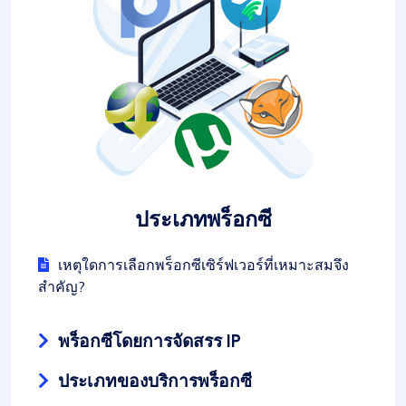
ประเภทพร็อกซี
เหตุใดการเลือกพร็อกซีเซิร์ฟเวอร์ที่เหมาะสมจึง
สำคัญ?
พร็อกซีโดยการจัดสรร IP
ประเภทของบริการพร็อกซี