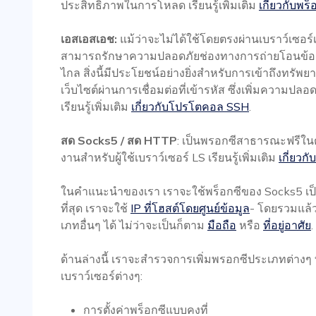
ประสิทธิภาพในการโหลด เรียนรู้เพิ่มเติม
เกี่ยวกับพร
เอสเอสเอช:
แม้ว่าจะไม่ได้ใช้โดยตรงผ่านเบราว์เซอร
สามารถรักษาความปลอดภัยช่องทางการถ่ายโอนข้อมูล
ไกล สิ่งนี้มีประโยชน์อย่างยิ่งสำหรับการเข้าถึงทรัพ
เว็บไซต์ผ่านการเชื่อมต่อที่เข้ารหัส ซึ่งเพิ่มความปลอ
เรียนรู้เพิ่มเติม
เกี่ยวกับโปรโตคอล SSH
.
สด Socks5 / สด HTTP
: เป็นพรอกซีสาธารณะฟรีในต
งานสำหรับผู้ใช้เบราว์เซอร์ LS เรียนรู้เพิ่มเติม
เกี่ยวก
ในคำแนะนำของเรา เราจะใช้พร็อกซีของ Socks5 เป็น
ที่สุด เราจะใช้
IP ที่โฮสต์โดยศูนย์ข้อมูล
- โดยรวมแล้ว
เภทอื่นๆ ได้ ไม่ว่าจะเป็นก็ตาม
มือถือ
หรือ
ที่อยู่อาศัย
.
ด้านล่างนี้ เราจะสำรวจการเพิ่มพรอกซีประเภทต่างๆ
เบราว์เซอร์ต่างๆ:
การตั้งค่าพร็อกซีแบบคงที่