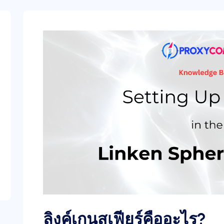
ลิงค์เกนสเฟียร์คืออะไร?