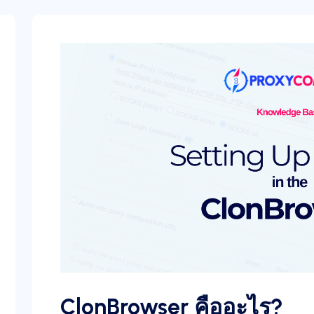
ClonBrowser คืออะไร?