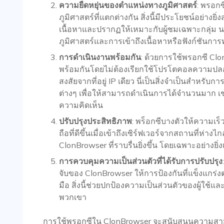
ความยืดหยุ่นของตำแหน่งทางภูมิศาสตร์
: พรอกซ
ภูมิศาสตร์ที่แตกต่างกัน สิ่งนี้มีประโยชน์อย่างยิ่
เนื้อหาและปรากฏให้เหมาะกับผู้ชมเฉพาะกลุ่ม 
ภูมิศาสตร์และการเข้าถึงเนื้อหาหรือฟังก์ชันกา
การดำเนินงานพร้อมกัน
: ด้วยการใช้พรอกซี C
พร้อมกันโดยไม่ต้องเรียกใช้โปรโตคอลความปลอด
สงสัยจากที่อยู่ IP เดียว นี่เป็นสิ่งจำเป็นสำหร
ต่างๆ เพื่อให้สามารถดำเนินการได้จำนวนมาก เ
ความคิดเห็น
ปรับปรุงประสิทธิภาพ
: พร็อกซีบางตัวให้ความเร็ว
ถือที่ดีขึ้นเมื่อเข้าถึงเซิร์ฟเวอร์จากสถานที่ห่
ClonBrowser ที่ราบรื่นยิ่งขึ้น โดยเฉพาะอย่างยิ่
การควบคุมความเป็นส่วนตัวที่ได้รับการปรับปรุง
จับของ ClonBrowser ให้การป้องกันที่แข็งแกร่
มือ สิ่งนี้ช่วยปกป้องความเป็นส่วนตัวของผู้ใ
พวกเขา
การใช้พรอกซีใน ClonBrowser จะสนับสนุนความ