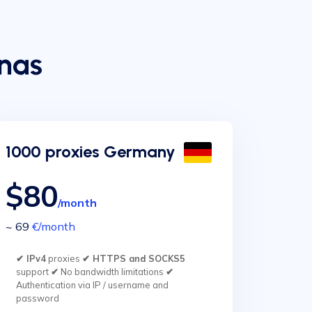
anas
1000 proxies Germany
$80
/month
~ 69
€
/month
✔ IPv4
proxies
✔ HTTPS and SOCKS5
support
✔
No bandwidth limitations
✔
Authentication via IP / username and
password