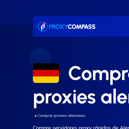
saltar
al
contenido
Compr
proxies al
.
•
Comprar proxies alemanes
Compre servidores proxy rápidos de Ale