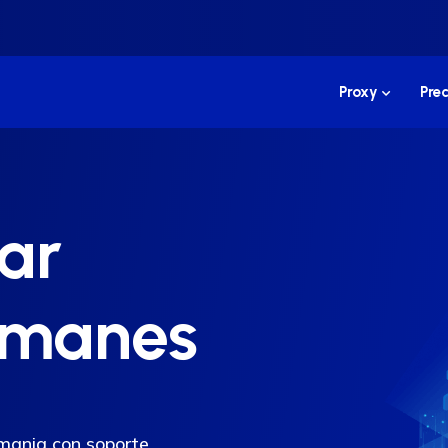
Proxy
Prec
ar
emanes
mania con soporte