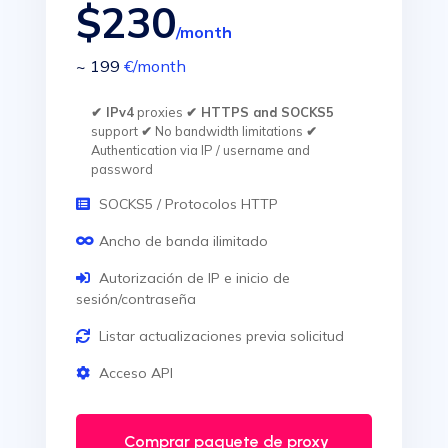
$230
/month
~ 199
€
/month
✔ IPv4
proxies
✔ HTTPS and SOCKS5
support
✔
No bandwidth limitations
✔
Authentication via IP / username and
password
SOCKS5 / Protocolos HTTP
Ancho de banda ilimitado
Autorización de IP e inicio de
sesión/contraseña
Listar actualizaciones previa solicitud
Acceso API
Comprar paquete de proxy