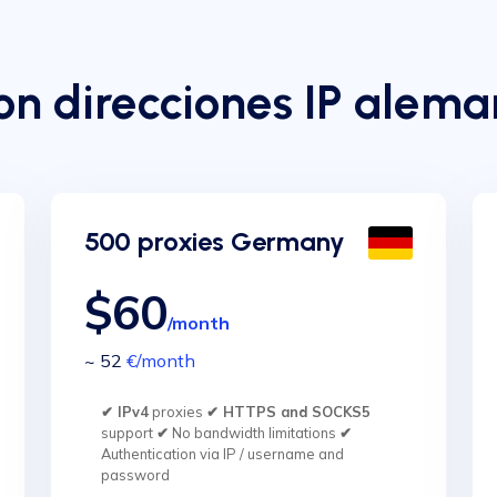
on direcciones IP alem
500 proxies Germany
$60
/month
~ 52
€
/month
✔ IPv4
proxies
✔ HTTPS and SOCKS5
support
✔
No bandwidth limitations
✔
Authentication via IP / username and
password