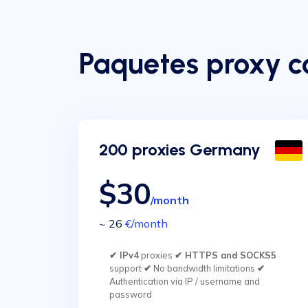
Paquetes proxy c
200 proxies Germany
$30
/month
~ 26
€
/month
✔ IPv4
proxies
✔ HTTPS and SOCKS5
support
✔
No bandwidth limitations
✔
Authentication via IP / username and
password