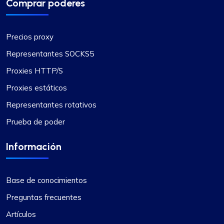
Comprar poderes
velocidad de sus proxies han mejorado
significativamente mi flujo de trabajo. Además,
felicitaciones a su equipo de soporte por estar
Precios proxy
siempre ahí.
Representantes SOCKS5
Proxies HTTP/S
Proxies estáticos
Representantes rotativos
Rosie Mitchell
Prueba de poder
Información
Buenos proxies rotativos y baratos
Proxy Compass ofrece una amplia gama de
Base de conocimientos
servidores proxy que son perfectos para
Preguntas frecuentes
herramientas de SEO. Especialmente los
giratorios. Su servicio de atención al cliente es de
Artículos
primera categoría, siempre dispuesto a ayudar