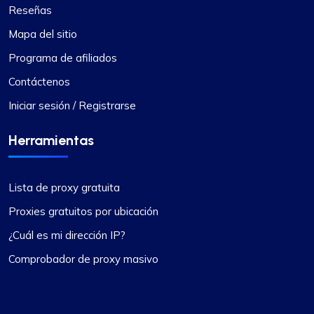
Reseñas
con cualquier consulta. ¡Gracias!
Mapa del sitio
Programa de afiliados
Contáctenos
Iniciar sesión / Registrarse
James Johnson
Herramientas
Uno de los mejores servicios de proxy.
Lista de proxy gratuita
Mi experiencia con los servicios de
Proxies gratuitos por ubicación
ProxyCompass ha sido notable, superando todas
¿Cuál es mi dirección IP?
mis expectativas. Es destacable la velocidad a la
que operan sus proxies, lo que permite una
Comprobador de proxy masivo
navegación online fluida y eficiente. Destaca
especialmente la amplia selección de opciones
de proxy disponibles, adecuadas para una amplia