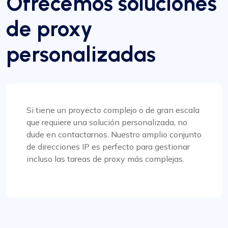
Ofrecemos soluciones
Recientemente cambié a Proxy Compass
de proxy
de...
Recientemente cambié a Proxy Compass desde
personalizadas
otro servicio y estoy realmente impresionado. La
transición fue sencilla y su servicio de atención al
cliente, especialmente María, fue increíblemente
útil en todo momento. Altamente recomendado
por sus conexiones confiables.
Si tiene un proyecto complejo o de gran escala
que requiere una solución personalizada, no
dude en contactarnos. Nuestro amplio conjunto
de direcciones IP es perfecto para gestionar
incluso las tareas de proxy más complejas.
Bintang S.
Los proxies funcionan como se supone que