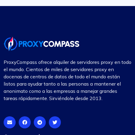
deben hacerlo. Todo está bien
Al venir de fineproxy.de, estaba acostumbrado a
un cierto nivel de servicio. ProxyCompass no sólo
lo cumplió sino que superó mis expectativas con
sus funciones mejoradas y su sólido sistema de
soporte.
ProxyCompass ofrece alquiler de servidores proxy en todo
el mundo. Cientos de miles de servidores proxy en
docenas de centros de datos de todo el mundo están
listos para ayudar tanto a las personas a mantener el
Michael Bickerstaff
anonimato como a las empresas a manejar grandes
tareas rápidamente. Sirviéndole desde 2013.
Excelente como siempre
He estado usando proxycompass para mi
investigación de mercados y la precisión y