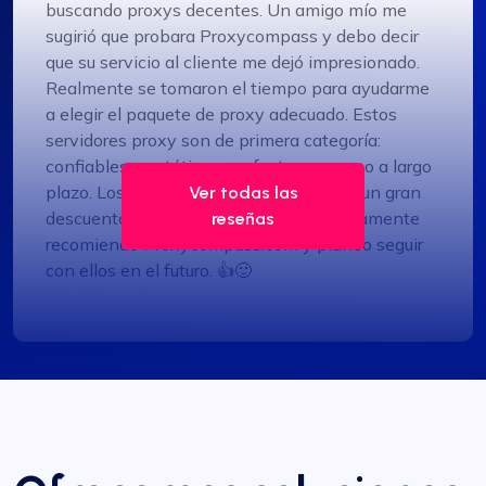
buscando proxys decentes. Un amigo mío me
sugirió que probara Proxycompass y debo decir
que su servicio al cliente me dejó impresionado.
Realmente se tomaron el tiempo para ayudarme
a elegir el paquete de proxy adecuado. Estos
servidores proxy son de primera categoría:
confiables y estáticos, perfectos para uso a largo
plazo. Los usé durante un mes y obtuve un gran
Ver todas las
descuento cuando los extendí. Definitivamente
reseñas
recomiendo Proxycompass.com y planeo seguir
con ellos en el futuro. 👍🙂
Gracia Babcock