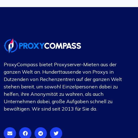
Michael Bickerstaff
Wie immer ausgezeichnet
ProxyCompass bietet Proxyserver-Mieten aus der
Ich verwende Proxycompass für meine
ganzen Welt an. Hunderttausende von Proxys in
Marktforschung und die Genauigkeit und
Dutzenden von Rechenzentren auf der ganzen Welt
Geschwindigkeit ihrer Proxys haben meinen
stehen bereit, um sowohl Einzelpersonen dabei zu
Arbeitsablauf erheblich verbessert. Außerdem
helfen, ihre Anonymität zu wahren, als auch
ein Lob an ihr Support-Team, das immer für sie da
Unternehmen dabei, große Aufgaben schnell zu
ist.
bewältigen. Wir sind seit 2013 für Sie da.