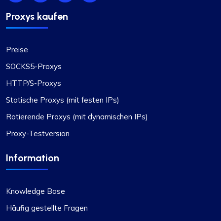
Proxys kaufen
Quentin Roche
Preise
Sehr zufrieden
SOCKS5-Proxys
Die dynamischen Proxys von Proxy Compass
HTTP/S-Proxys
(sie nennen sie „Proxy-per-Request“) haben bei
Statische Proxys (mit festen IPs)
meinen Daten-Scraping-Projekten eine
bahnbrechende Wende gebracht. Ihre Preise
Rotierende Proxys (mit dynamischen IPs)
sind wettbewerbsfähig und ich schätze die
Proxy-Testversion
Transparenz hinsichtlich der angebotenen
Dienste.
Information
Knowledge Base
Häufig gestellte Fragen
Oliver Lee