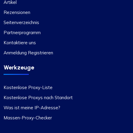
Artikel
Rezensionen
Seitenverzeichnis
Positiver Eindruck
Partnerprogramm
Die Vielseitigkeit der Proxy-Pläne von
Kontaktiere uns
ProxyCompass ist unübertroffen. Ich kann je
nach Projektanforderungen problemlos zwischen
Anmeldung Registrieren
statischen und rotierenden Proxys wechseln,
was es zu einem unschätzbaren Werkzeug für
Werkzeuge
meine Web-Scraping-Aufgaben macht.
Kostenlose Proxy-Liste
Kostenlose Proxys nach Standort
Was ist meine IP-Adresse?
Massen-Proxy-Checker