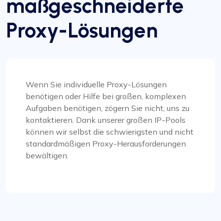
maßgeschneiderte
Erfolg und Wachstum!
Proxy-Lösungen
Mia Allen
Wenn Sie individuelle Proxy-Lösungen
benötigen oder Hilfe bei großen, komplexen
Aufgaben benötigen, zögern Sie nicht, uns zu
kontaktieren. Dank unserer großen IP-Pools
Tolle Erfahrung
können wir selbst die schwierigsten und nicht
Ich vertraue seit über zwei Jahren für alle meine
standardmäßigen Proxy-Herausforderungen
Proxy-Anforderungen auf ProxyCompass (da sie
bewältigen.
damals noch fineproxy.de hießen). Ihre
kontinuierlichen Verbesserungen und Updates
zeigen ihr Engagement für die Bereitstellung von
Dienstleistungen in Top-Qualität.