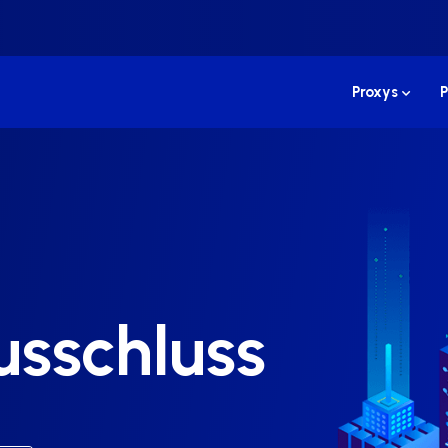
Proxys
P
sschluss