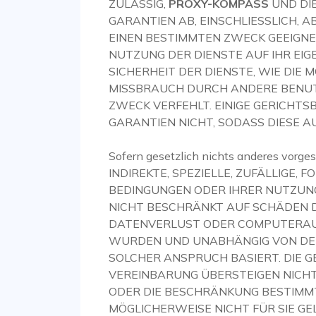
ZULÄSSIG,
PROXY-KOMPASS
UND DI
GARANTIEN AB, EINSCHLIESSLICH, A
EINEN BESTIMMTEN ZWECK GEEIGNE
NUTZUNG DER DIENSTE AUF IHR EIGE
SICHERHEIT DER DIENSTE, WIE DIE
MISSBRAUCH DURCH ANDERE BENUTZ
ZWECK VERFEHLT. EINIGE GERICHT
GARANTIEN NICHT, SODASS DIESE A
Sofern gesetzlich nichts anderes vorges
INDIREKTE, SPEZIELLE, ZUFÄLLIGE,
BEDINGUNGEN ODER IHRER NUTZUNG
NICHT BESCHRÄNKT AUF SCHÄDEN 
DATENVERLUST ODER COMPUTERAUSF
WURDEN UND UNABHÄNGIG VON DER
SOLCHER ANSPRUCH BASIERT. DIE
VEREINBARUNG ÜBERSTEIGEN NICHT
ODER DIE BESCHRÄNKUNG BESTIMM
MÖGLICHERWEISE NICHT FÜR SIE GE