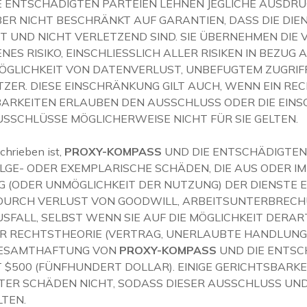
E ENTSCHÄDIGTEN PARTEIEN LEHNEN JEGLICHE AUSDR
BER NICHT BESCHRÄNKT AUF GARANTIEN, DASS DIE DIEN
T UND NICHT VERLETZEND SIND. SIE ÜBERNEHMEN DIE
NES RISIKO, EINSCHLIESSLICH ALLER RISIKEN IN BEZUG 
 MÖGLICHKEIT VON DATENVERLUST, UNBEFUGTEM ZUGRIF
ER. DIESE EINSCHRÄNKUNG GILT AUCH, WENN EIN RE
SBARKEITEN ERLAUBEN DEN AUSSCHLUSS ODER DIE EI
USSCHLÜSSE MÖGLICHERWEISE NICHT FÜR SIE GELTEN.
chrieben ist,
PROXY-KOMPASS
UND DIE ENTSCHÄDIGTEN
 FOLGE- ODER EXEMPLARISCHE SCHÄDEN, DIE AUS ODER
 (ODER UNMÖGLICHKEIT DER NUTZUNG) DER DIENSTE EN
DURCH VERLUST VON GOODWILL, ARBEITSUNTERBRECH
ALL, SELBST WENN SIE AUF DIE MÖGLICHKEIT DERAR
 RECHTSTHEORIE (VERTRAG, UNERLAUBTE HANDLUNG O
 GESAMTHAFTUNG VON
PROXY-KOMPASS
UND DIE ENTSC
 $500 (FÜNFHUNDERT DOLLAR). EINIGE GERICHTSBARK
TER SCHÄDEN NICHT, SODASS DIESER AUSSCHLUSS UN
LTEN.