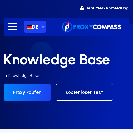
Zum
Benutzer-Anmeldung
Inhalt
springen
DE
Knowledge Base
.
•
Knowledge Base
Proxy kaufen
Kostenloser Test