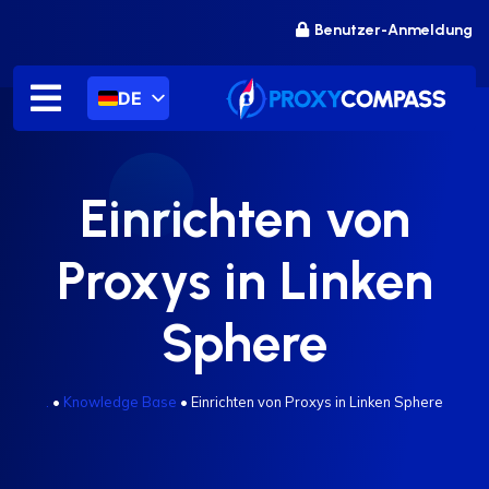
Zum
Benutzer-Anmeldung
Inhalt
springen
DE
Einrichten von
Proxys in Linken
Sphere
.
•
Knowledge Base
•
Einrichten von Proxys in Linken Sphere