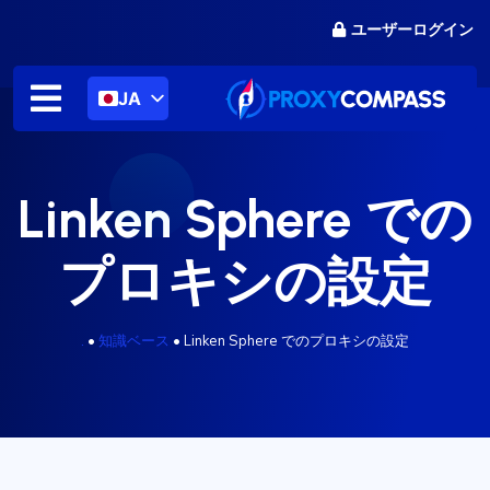
コ
ユーザーログイン
ン
テ
ン
JA
ツ
に
ス
キ
Linken Sphere での
ッ
プ
プロキシの設定
.
•
知識ベース
•
Linken Sphere でのプロキシの設定