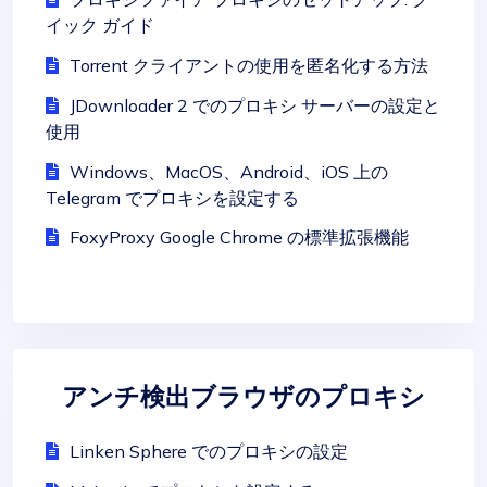
イック ガイド
Torrent クライアントの使用を匿名化する方法
JDownloader 2 でのプロキシ サーバーの設定と
使用
Windows、MacOS、Android、iOS 上の
Telegram でプロキシを設定する
FoxyProxy Google Chrome の標準拡張機能
アンチ検出ブラウザのプロキシ
Linken Sphere でのプロキシの設定