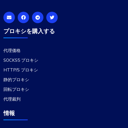
プロキシを購入する
代理価格
SOCKS5 プロキシ
HTTP/S プロキシ
静的プロキシ
回転プロキシ
代理裁判
情報