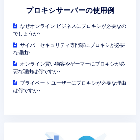
プロキシサーバーの使用例
なぜオンライン ビジネスにプロキシが必要なの
でしょうか?
サイバーセキュリティ専門家にプロキシが必要
な理由?
オンライン買い物客やゲーマーにプロキシが必
要な理由は何ですか?
プライベート ユーザーにプロキシが必要な理由
は何ですか?