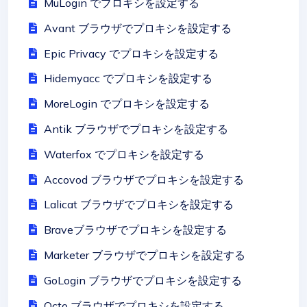
MuLogin でプロキシを設定する
Avant ブラウザでプロキシを設定する
Epic Privacy でプロキシを設定する
Hidemyacc でプロキシを設定する
MoreLogin でプロキシを設定する
Antik ブラウザでプロキシを設定する
Waterfox でプロキシを設定する
Accovod ブラウザでプロキシを設定する
Lalicat ブラウザでプロキシを設定する
Braveブラウザでプロキシを設定する
Marketer ブラウザでプロキシを設定する
GoLogin ブラウザでプロキシを設定する
Octo ブラウザでプロキシを設定する