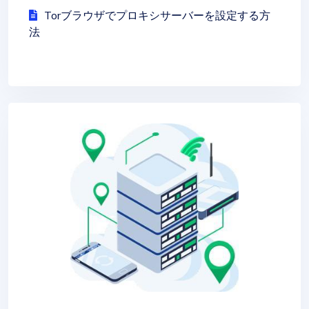
Torブラウザでプロキシサーバーを設定する方
法