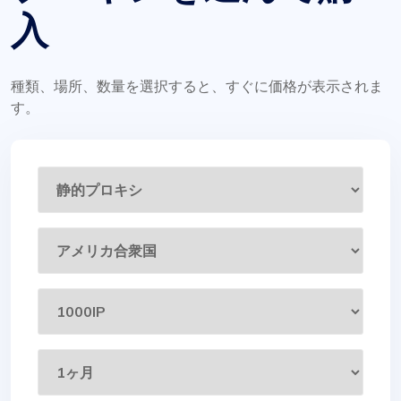
入
種類、場所、数量を選択すると、すぐに価格が表示されま
す。