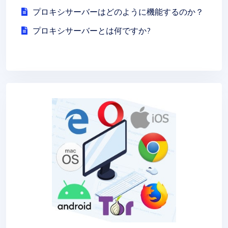
プロキシサーバーはどのように機能するのか？
プロキシサーバーとは何ですか?