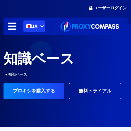
コ
ユーザーログイン
ン
テ
ン
JA
ツ
に
ス
キ
知識ベース
ッ
プ
.
•
知識ベース
プロキシを購入する
無料トライアル