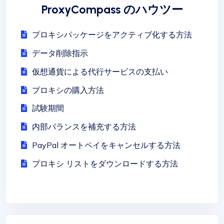
ProxyCompass のハウツー
プロキシパッケージをアクティブ化する方法
データ削除指示
仮想通貨による代行サービスの支払い
プロキシの購入方法
試験期間
内部バランスを補充する方法
PayPal オートペイをキャンセルする方法
プロキシ リストをダウンロードする方法