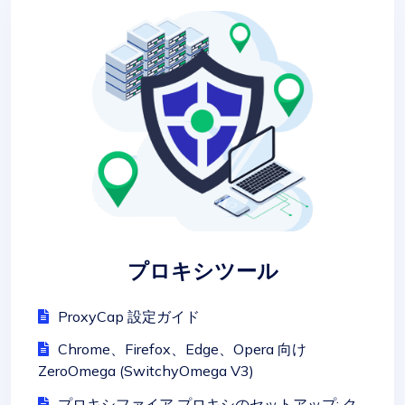
プロキシツール
ProxyCap 設定ガイド
Chrome、Firefox、Edge、Opera 向け
ZeroOmega (SwitchyOmega V3)
プロキシファイア プロキシのセットアップ: ク