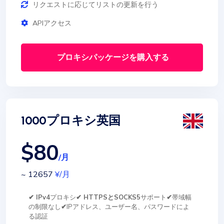
リクエストに応じてリストの更新を行う
APIアクセス
プロキシパッケージを購入する
1000プロキシ英国
$80
/月
~ 12657
¥
/月
✔ IPv4
プロキシ
✔ HTTPSとSOCKS5
サポート
✔
帯域幅
の制限なし
✔
IPアドレス、ユーザー名、パスワードによ
る認証