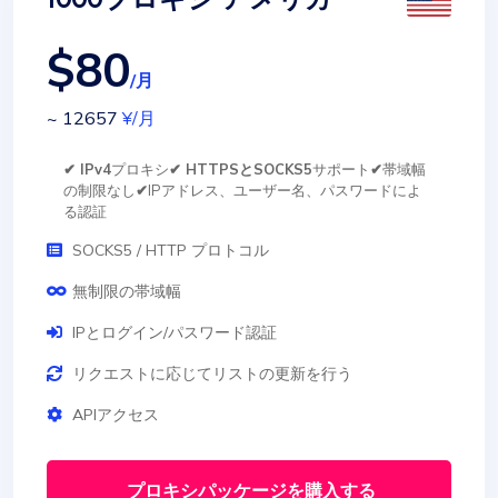
$80
/月
~ 12657
¥
/月
✔ IPv4
プロキシ
✔ HTTPSとSOCKS5
サポート
✔
帯域幅
の制限なし
✔
IPアドレス、ユーザー名、パスワードによ
る認証
SOCKS5 / HTTP プロトコル
無制限の帯域幅
IPとログイン/パスワード認証
リクエストに応じてリストの更新を行う
APIアクセス
プロキシパッケージを購入する