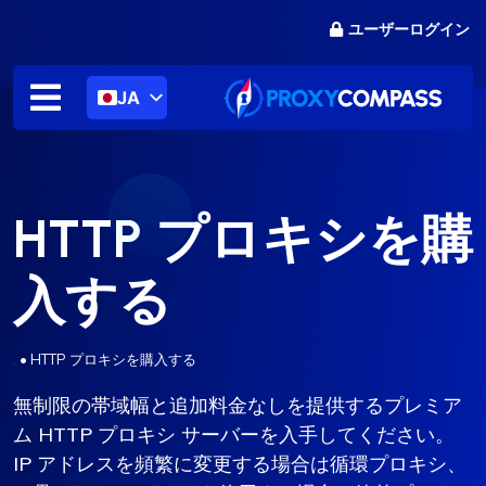
コ
ユーザーログイン
ン
テ
ン
JA
ツ
に
ス
キ
HTTP プロキシを購
ッ
プ
入する
.
•
HTTP プロキシを購入する
無制限の帯域幅と追加料金なしを提供するプレミア
ム HTTP プロキシ サーバーを入手してください。
IP アドレスを頻繁に変更する場合は循環プロキシ、