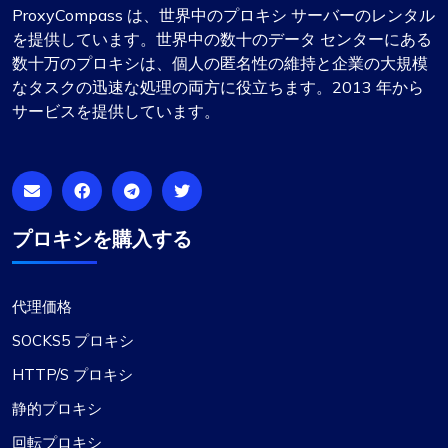
ProxyCompass は、世界中のプロキシ サーバーのレンタル
値します。
を提供しています。世界中の数十のデータ センターにある
数十万のプロキシは、個人の匿名性の維持と企業の大規模
なタスクの迅速な処理の両方に役立ちます。2013 年から
サービスを提供しています。
マチルダ・クラーク
プロキシを購入する
信頼できるプロキシサービス
このプロキシ サービスは、非常に信頼性が高いこ
代理価格
とが証明されています。プロキシのセットアップ
プロセスは迅速で、24 時間体制のカスタマー サポ
SOCKS5 プロキシ
ートは大きな利点です。提供される IP は信頼性が
HTTP/S プロキシ
高く、速度や制限に関連する問題はありません。
さらに、利用可能な国とサブネットの範囲は非常
静的プロキシ
に印象的です。プロキシ サービスを必要とする人
回転プロキシ