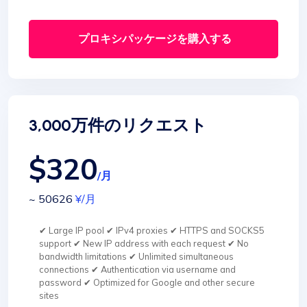
プロキシパッケージを購入する
3,000万件のリクエスト
$320
/月
~ 50626
¥
/月
✔ Large IP pool ✔ IPv4 proxies ✔ HTTPS and SOCKS5
support ✔ New IP address with each request ✔ No
bandwidth limitations ✔ Unlimited simultaneous
connections ✔ Authentication via username and
password ✔ Optimized for Google and other secure
sites