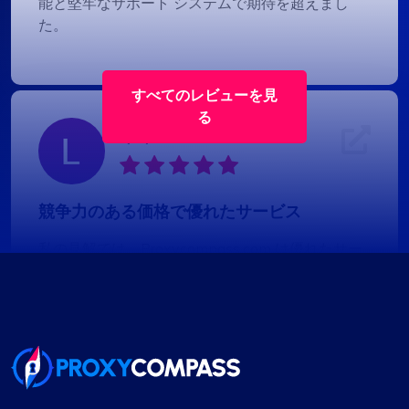
能と堅牢なサポート システムで期待を超えまし
た。
すべてのレビューを見
る
リリー・パーカー
競争力のある価格で優れたサービス
私の見解では、Proxycompass.com は優れたサー
ビスを手頃な価格で提供する最高のプロキシ プロ
バイダーです。同社のプロキシは信頼性が高く、
信頼性が高く、価格も適正です。ユーザー インタ
ーフェイスはすっきりとシンプルかつ効率的で、
簡単に調整できる柔軟な価格プランを提供してい
ます。プラン変更時に価格差を自動的に支払った
り、払い戻しを受けたりする便利な機能は注目に