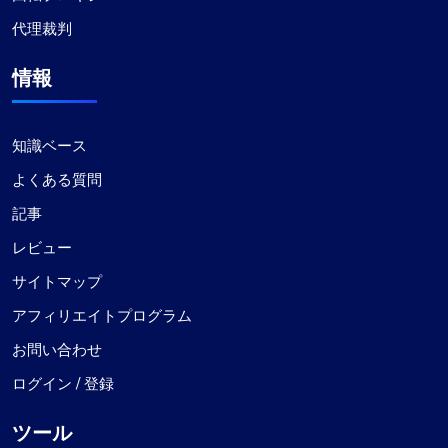
にとっては間違いなく価値のあるオプションで
代理裁判
す。
情報
知識ベース
イザベラ・マクレラン
よくある質問
記事
レビュー
悪くない
サイトマップ
最初は ProxyCompass への切り替えに懐疑的でし
アフィリエイトプログラム
たが、スムーズなサービスと幅広いオプションに
驚きました。ProxyCompass のプロキシは信頼性
お問い合わせ
が高く、開発ニーズに効果的です。あなたのビジ
ログイン / 登録
ネスの成功と成長を祈っています!
ツール