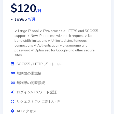
$120
/月
~ 18985
¥
/月
✔ Large IP pool ✔ IPv4 proxies ✔ HTTPS and SOCKS5
support ✔ New IP address with each request ✔ No
bandwidth limitations ✔ Unlimited simultaneous
connections ✔ Authentication via username and
password ✔ Optimized for Google and other secure
sites
SOCKS5 / HTTP プロトコル
無制限の帯域幅
無制限の同時接続
ログイン/パスワード認証
リクエストごとに新しい IP
APIアクセス