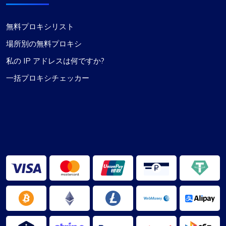
無料プロキシリスト
場所別の無料プロキシ
ジェームス・ジョンソン
私の IP アドレスは何ですか?
一括プロキシチェッカー
最高のプロキシサービスの1つ
ProxyCompass のサービスでの経験は素晴らし
く、私の期待をすべて上回りました。プロキシの
動作速度は注目に値し、スムーズで効率的なオン
ライン ナビゲーションを可能にします。さまざま
な要件に適した、幅広いプロキシ オプションが特
に際立っています。さらに、価格設定は非常に競
争力があり、提供される高品質に対して優れた価
値を提供しています。カスタマー サポートも特筆
に値します。常に応答性が高く、非常に役立ちま
す。優れたプロキシ サービスを必要とする人にと