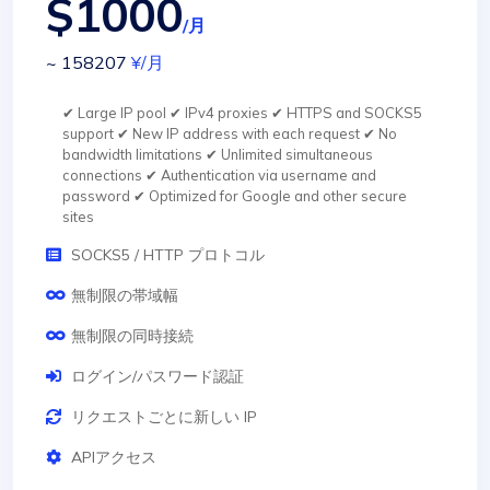
$1000
/月
~ 158207
¥
/月
✔ Large IP pool ✔ IPv4 proxies ✔ HTTPS and SOCKS5
support ✔ New IP address with each request ✔ No
bandwidth limitations ✔ Unlimited simultaneous
connections ✔ Authentication via username and
password ✔ Optimized for Google and other secure
sites
SOCKS5 / HTTP プロトコル
無制限の帯域幅
無制限の同時接続
ログイン/パスワード認証
リクエストごとに新しい IP
APIアクセス