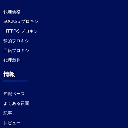
プロキシサービスにおける卓越した価値
代理価格
これは間違いなく、価格の割には最高のプロキシ
SOCKS5 プロキシ
サービスです。同社が現在の水準を維持してくれ
HTTP/S プロキシ
ることを願っています。私は proxycompass で 2
静的プロキシ
つのプロキシ パッケージを使用しています。1 つ
は静的プロキシ用、もう 1 つはローテーション プ
回転プロキシ
ロキシ用です。これまでのところ、そのパフォー
代理裁判
マンスには非常に満足しています。
情報
知識ベース
アレクサンドル・デュプイ
よくある質問
記事
レビュー
彼らのサポートが大好きです。