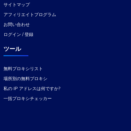
サイトマップ
ProxyCompass を 1 年以上利用していますが、稼
アフィリエイトプログラム
働率は驚異的です。最近、サーバーの場所が拡大
お問い合わせ
されたことに気付きました。これは私のニーズに
ぴったりです。テクニカル サポートの対応も常に
ログイン / 登録
迅速です。
ツール
無料プロキシリスト
場所別の無料プロキシ
リリー・パーカー
私の IP アドレスは何ですか?
一括プロキシチェッカー
競争力のある価格で優れたサービス
私の見解では、Proxycompass.com は優れたサー
ビスを手頃な価格で提供する最高のプロキシ プロ