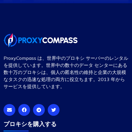
トップクラスのプロキシプロバイダーの体験
間違いなく、私が出会った中で最高のプロキシ サ
ービスです。優れたサービスと競争力のある価格
設定が、他社とは一線を画しています。プロキシ
は安定しており、サポート チームが常に待機して
ProxyCompass は、世界中のプロキシ サーバーのレンタル
おり、すぐにサポートを提供します。特定のサブ
を提供しています。世界中の数十のデータ センターにある
ネットや国を選択または除外できる柔軟性やその
数十万のプロキシは、個人の匿名性の維持と企業の大規模
他の機能は、特に注目に値します。
なタスクの迅速な処理の両方に役立ちます。2013 年から
サービスを提供しています。
ノア・ブラウン
プロキシを購入する