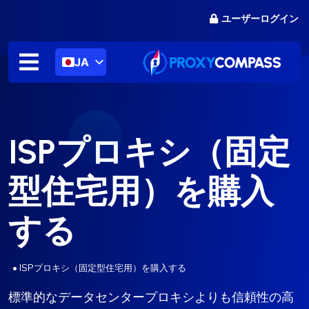
コ
ユーザーログイン
ン
テ
ン
JA
ツ
に
ス
キ
ISPプロキシ（固定
ッ
プ
型住宅用）を購入
する
.
•
ISPプロキシ（固定型住宅用）を購入する
標準的なデータセンタープロキシよりも信頼性の高