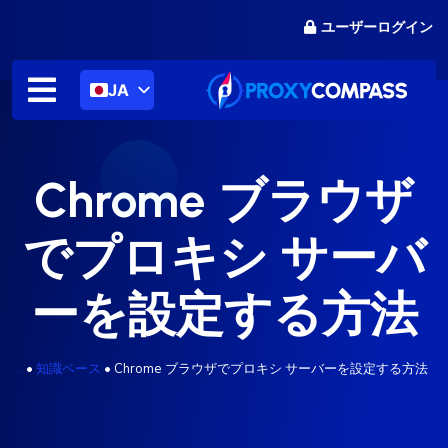
コ
ユーザーログイン
ン
テ
ン
JA
ツ
に
ス
キ
Chrome ブラウザ
ッ
プ
でプロキシ サーバ
ーを設定する方法
.
•
知識ベース
•
Chrome ブラウザでプロキシ サーバーを設定する方法