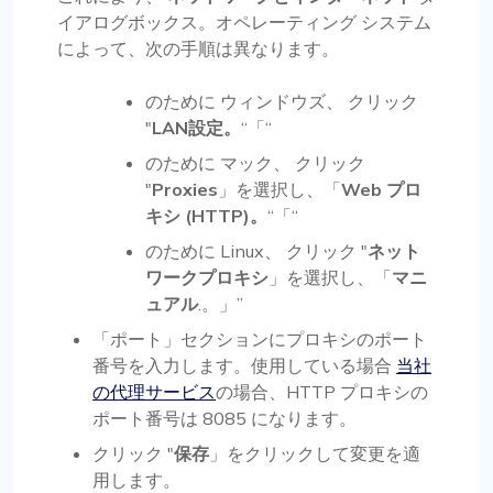
イアログボックス。オペレーティング システム
によって、次の手順は異なります。
のために
ウィンドウズ
、 クリック
"
LAN設定。
“「“
のために
マック
、 クリック
"
Proxies
」を選択し、「
Web プロ
キシ (HTTP)。
“「“
のために
Linux
、 クリック "
ネット
ワークプロキシ
」を選択し、「
マニ
ュアル
.。」”
「ポート」セクションにプロキシのポート
番号を入力します。使用している場合
当社
の代理サービス
の場合、HTTP プロキシの
ポート番号は 8085 になります。
クリック "
保存
」をクリックして変更を適
用します。