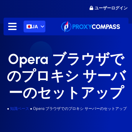
コ
ユーザーログイン
ン
テ
ン
JA
ツ
に
ス
キ
Opera ブラウザで
ッ
プ
のプロキシ サーバ
ーのセットアップ
.
•
知識ベース
•
Opera ブラウザでのプロキシ サーバーのセットアップ