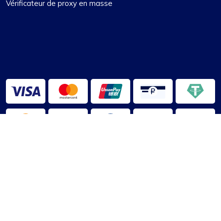
Vérificateur de proxy en masse
2013-2026 ©
ProxyBoussole
À propos de nous
|
Conditions d'utilisation
|
politique de
confidentialité
|
Clause de non-responsabilité