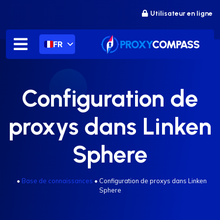
Passer
Utilisateur en ligne
au
contenu
FR
Configuration de
proxys dans Linken
Sphere
.
•
Base de connaissances
•
Configuration de proxys dans Linken
Sphere