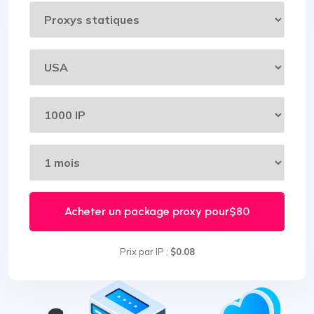
Acheter un package proxy pour
$80
Prix par IP :
$0.08